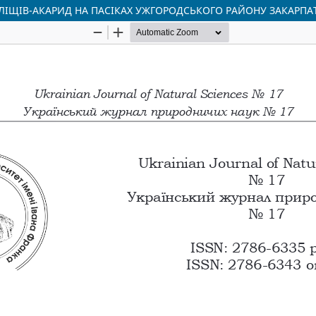
КЛІЩІВ-АКАРИД НА ПАСІКАХ УЖГОРОДСЬКОГО РАЙОНУ ЗАКАРПА