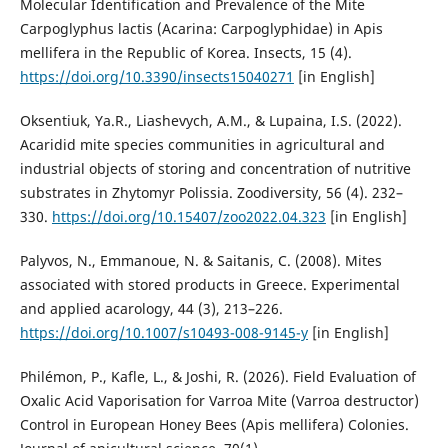
Molecular Identification and Prevalence of the Mite
Carpoglyphus lactis (Acarina: Carpoglyphidae) in Apis
mellifera in the Republic of Korea. Insects, 15 (4).
https://doi.org/10.3390/insects15040271
[in English]
Oksentiuk, Ya.R., Liashevych, A.M., & Lupaina, I.S. (2022).
Acaridid mite species communities in agricultural and
industrial objects of storing and concentration of nutritive
substrates in Zhytomyr Polissia. Zoodiversity, 56 (4). 232–
330.
https://doi.org/10.15407/zoo2022.04.323
[in English]
Palyvos, N., Emmanoue, N. & Saitanis, C. (2008). Mites
associated with stored products in Greece. Experimental
and applied acarology, 44 (3), 213–226.
https://doi.org/10.1007/s10493-008-9145-y
[in English]
Philémon, P., Kafle, L., & Joshi, R. (2026). Field Evaluation of
Oxalic Acid Vaporisation for Varroa Mite (Varroa destructor)
Control in European Honey Bees (Apis mellifera) Colonies.