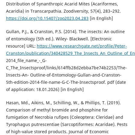
Distribution of Synanthropic Acarid Mites (Acariformes,
Acaridia) in Transcarpathia. Zoodiversity, 57(4), 283–292.
https://doi.org/10.15407/zoo2023.04.283
[in English]
Gullan, P.J., & Cranston, P.S. (2014). The insects: An outline
of entomology (5th ed.). Wiley- Blackwell. [Electronic
resource] URL:
https://www.researchgate.net/profile/Peter-
Cranston/publication/340428529_The_Insects_An_Outline_of_E
2014_file_name_-_G-
C_The_Insectsproof/links/614ffb28d2ebba7be74b2253/The-
Insects-An- Outline-of-Entomology-Gullan-and-Cranston-
5th-edition-2014-file-name-G-C-The-Insectsproof. pdf (date
of application: 18.01.2026) [in English]
Hasan, Md., Aikins, M., Schilling, W., & Phillips, T. (2019).
Comparison of methyl bromide and phosphine for
fumigation of Necrobia rufipes (Coleoptera: Cleridae) and
Tyrophagus putrescentiae (Sarcoptiformes: Acaridae). Pests
of high-value stored products. Journal of Economic