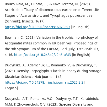
Boukouvala, M., Filintas, C., & Kavallieratos, N. (2025).
Acaricidal efficacy of diatomaceous earths on different Life
Stages of Acarus siro L. and Tyrophagus putrescentiae
(Schrank). Insects, 16 (7).
https://doi.org/10.3390/insects16070693
[in English]
Bowman, C. (2023). Variation in the trophic morphology of
Astigmatid mites common in UK beehives. Proceedings of
the 9th Symposium of the EurAAc, Bari, July, 12th–15th. 63,
4–16.
https://doi.org/10.24349/z9n6-u3t3
[in English]
Dudynska, A., Adamchuk, L., Romanko, V., & Dudynskyi, T.
(2025). Density Carpoglyphus lactis in honey during storage.
Ukrainian Science Hub Journal, 1 (2).
https://doi.org/10.64378/iriush.journals.2025.2.3
[in
English]
Dudynska, A.T., Romanko, V.O., Dudynsky, T.T., Karabiniuk,
M.M. & Zhovnerchuk, O.V. (2023). Species Diversity and