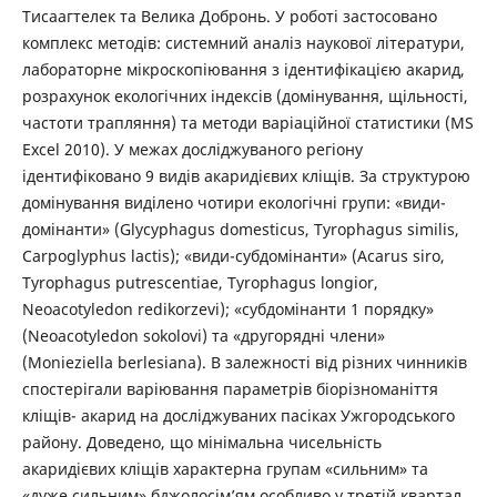
Тисаагтелек та Велика Добронь. У роботі застосовано
комплекс методів: системний аналіз наукової літератури,
лабораторне мікроскопіювання з ідентифікацією акарид,
розрахунок екологічних індексів (домінування, щільності,
частоти трапляння) та методи варіаційної статистики (MS
Excel 2010). У межах досліджуваного регіону
ідентифіковано 9 видів акаридієвих кліщів. За структурою
домінування виділено чотири екологічні групи: «види-
домінанти» (Glycyphagus domesticus, Tyrophagus similis,
Carpoglyphus lactis); «види-субдомінанти» (Acarus siro,
Tyrophagus putrescentiae, Tyrophagus longior,
Neoacotyledon redikorzevi); «субдомінанти 1 порядку»
(Neoacotyledon sokolovi) та «другорядні члени»
(Monieziella berlesiana). В залежності від різних чинників
спостерігали варіювання параметрів біорізноманіття
кліщів- акарид на досліджуваних пасіках Ужгородського
району. Доведено, що мінімальна чисельність
акаридієвих кліщів характерна групам «сильним» та
«дуже сильним» бджолосім’ям особливо у третій квартал