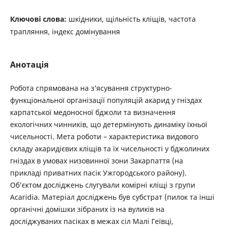
Ключові слова:
шкідники, щільність кліщів, частота
трапляння, індекс домінування
Анотація
Робота спрямована на з’ясування структурно-
функціональної організації популяцій акарид у гніздах
карпатської медоносної бджоли та визначення
екологічних чинників, що детермінують динаміку їхньої
чисельності. Мета роботи – характеристика видового
складу акаридієвих кліщів та їх чисельності у бджолиних
гніздах в умовах низовинної зони Закарпаття (на
прикладі приватних пасік Ужгородського району).
Об’єктом досліджень слугували комірні кліщі з групи
Аcaridia. Матеріал досліджень був субстрат (пилок та інші
органічні домішки зібраних із на вуликів на
досліджуваних пасіках в межах сіл Малі Геївці,