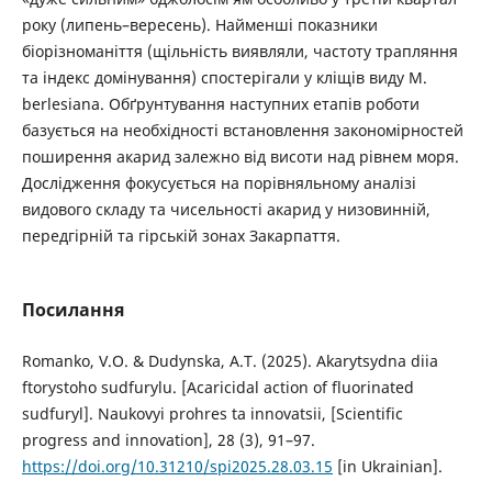
року (липень–вересень). Найменші показники
біорізноманіття (щільність виявляли, частоту трапляння
та індекс домінування) спостерігали у кліщів виду M.
berlesiana. Обґрунтування наступних етапів роботи
базується на необхідності встановлення закономірностей
поширення акарид залежно від висоти над рівнем моря.
Дослідження фокусується на порівняльному аналізі
видового складу та чисельності акарид у низовинній,
передгірній та гірській зонах Закарпаття.
Посилання
Romanko, V.O. & Dudynska, A.T. (2025). Akarytsydna diia
ftorystoho sudfurylu. [Acaricidal action of fluorinated
sudfuryl]. Naukovyi prohres ta innovatsii, [Scientific
progress and innovation], 28 (3), 91–97.
https://doi.org/10.31210/spi2025.28.03.15
[in Ukrainian].