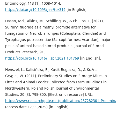
Entomology, 113 (1), 1008–1014.
https://doi.org/10.1093/jee/toz319
[in English]
Hasan, Md., Aikins, M., Schilling, W., & Phillips, T. (2021).
Sulfuryl fluoride as a methyl bromide alternative for
fumigation of Necrobia rufipes (Coleoptera: Cleridae) and
Tyrophagus putrescentiae (Sarcoptiformes: Acaridae), major
pests of animal-based stored products. Journal of Stored
Products Research, 91.
https://doi.org/10.1016/j.jspr.2021.101769
[in English].
Henszel, Ł., Kalisińska, E., Kosik-Bogacka, D., & Kuźna-
Grygiel, W. (2011). Preliminary Studies on Storage Mites in
Litter and Animal Fodder Collected from Farm Buildings in
Northwestern. Poland Polish Journal of Environmental
Studies, 20 (3), 795-800. [Electronic resource] URL:
https://www.researchgate.net/publication/287282301_Prelimin
(access date 17.11.2025) [in English]