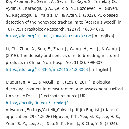
Koç Akpınar, R., Sevim, A., Sevim, E., Kaya, S., Türlek, Ş.Ö.,
Aydin, C., Karaoğlu, Ş.A., Çelik, S. N., Bozdeveci, A., Güven,
G., Küçükoğlu, B., Yaldız, M., & Aydın, İ. (2023). PCR-based
detection of the honeybee tracheal mite (Acarapis woodi) in
Türkiye. Parasitology Research, 122 (7), 1663–1670.
https://doi.org/10.1007/s00436-023-07871-x
[in English]
Li, Ch., Zhan, X., Sun, E., Zhao, J., Wang, H., He, J., & Wang, J.
(2015). The density and species of mite breeding in stored
products in China. Nutr Hosp., Vol. 31 (2), 798-807.
https://doi.org/10.3305/nh.2015.31.2.8003
[in English]
Magurran, A. E., & McGill, B. J. (Eds.). (2011). Biological
diversity: Frontiers in measurement and assessment. Oxford
University Press. [Electronic resource] URL:
https://faculty.fiu.edu/~trexlerj/
Advanced_Ecology/Gotelli_Colwell.pdf [in English] (date of
application: 29.01.2026) Nguyen, T-T., Yoo, M.-S., Lee, H.-S.,
Youn, S.-Y., Lee, S.-J., Seo, S.-K., Kim, J., & Cho, Y.-S. (2024).