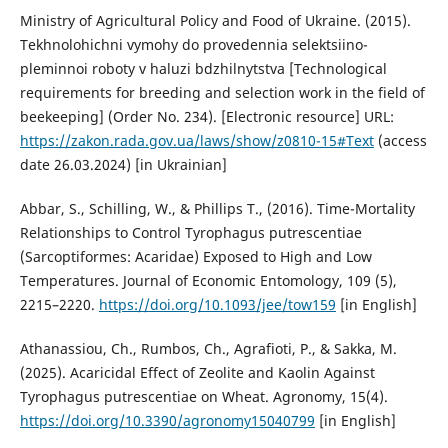
Ministry of Agricultural Policy and Food of Ukraine. (2015).
Tekhnolohichni vymohy do provedennia selektsiino-
pleminnoi roboty v haluzi bdzhilnytstva [Technological
requirements for breeding and selection work in the field of
beekeeping] (Order No. 234). [Electronic resource] URL:
https://zakon.rada.gov.ua/laws/show/z0810-15#Text
(access
date 26.03.2024) [in Ukrainian]
Abbar, S., Schilling, W., & Phillips T., (2016). Time-Mortality
Relationships to Control Tyrophagus putrescentiae
(Sarcoptiformes: Acaridae) Exposed to High and Low
Temperatures. Journal of Economic Entomology, 109 (5),
2215–2220.
https://doi.org/10.1093/jee/tow159
[in English]
Athanassiou, Ch., Rumbos, Ch., Agrafioti, P., & Sakka, M.
(2025). Acaricidal Effect of Zeolite and Kaolin Against
Tyrophagus putrescentiae on Wheat. Agronomy, 15(4).
https://doi.org/10.3390/agronomy15040799
[in English]