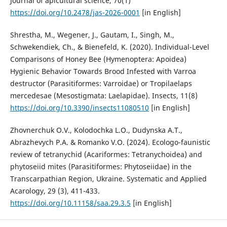
Journal of apicultural science, 70(1)
https://doi.org/10.2478/jas-2026-0001
[in English]
Shrestha, M., Wegener, J., Gautam, I., Singh, M.,
Schwekendiek, Ch., & Bienefeld, K. (2020). Individual-Level
Comparisons of Honey Bee (Hymenoptera: Apoidea)
Hygienic Behavior Towards Brood Infested with Varroa
destructor (Parasitiformes: Varroidae) or Tropilaelaps
mercedesae (Mesostigmata: Laelapidae). Insects, 11(8)
https://doi.org/10.3390/insects11080510
[in English]
Zhovnerchuk O.V., Kolodochka L.O., Dudynska A.T.,
Abrazhevych P.A. & Romanko V.O. (2024). Ecologo-faunistic
review of tetranychid (Acariformes: Tetranychoidea) and
phytoseiid mites (Parasitiformes: Phytoseiidae) in the
Transcarpathian Region, Ukraine. Systematic and Applied
Acarology, 29 (3), 411-433.
https://doi.org/10.11158/saa.29.3.5
[in English]