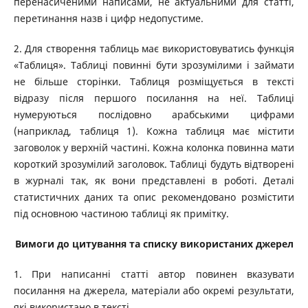
перенасиченими написами, не актуальними для статті,
перетинання назв і цифр недопустиме.
2. Для створення таблиць має використовуватись функція
«Таблиця». Таблиці повинні бути зрозумілими і займати
не більше сторінки. Таблиця розміщується в тексті
відразу після першого посилання на неї. Таблиці
нумеруються послідовно арабськими цифрами
(наприклад, таблиця 1). Кожна таблиця має містити
заговолок у верхній частині. Кожна колонка повинна мати
короткий зрозумілий заголовок. Таблиці будуть відтворені
в журналі так, як вони представлені в роботі. Деталі
статистичних даних та опис рекомендовано розмістити
під основною частиною таблиці як примітку.
Вимоги до цитування та списку використаних джерел
1. При написанні статті автор повинен вказувати
посилання на джерела, матеріали або окремі результати,
які використано в тексті.