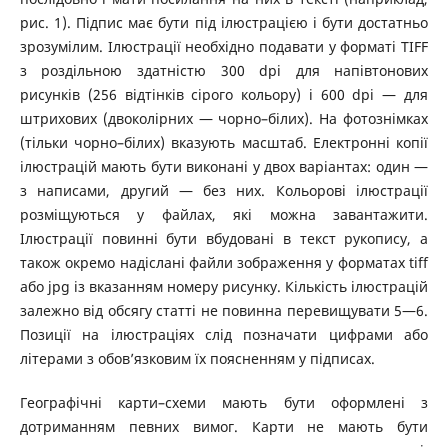
рис. 1). Підпис має бути під ілюстрацією і бути достатньо
зрозумілим. Ілюстрації необхідно подавати у форматі TIFF
з роздільною здатністю 300 dpi для напівтонових
рисунків (256 відтінків сірого кольору) і 600 dpi ― для
штрихових (двоколірних ― чорно–білих). На фотознімках
(тільки чорно–білих) вказують масштаб. Електронні копії
ілюстрацій мають бути виконані у двох варіантах: один ―
з написами, другий ― без них. Кольорові ілюстрації
розміщуються у файлах, які можна завантажити.
Ілюстрації повинні бути вбудовані в текст рукопису, а
також окремо надіслані файли зображення у форматах tiff
або jpg із вказанням номеру рисунку. Кількість ілюстрацій
залежно від обсягу статті не повинна перевищувати 5―6.
Позиції на ілюстраціях слід позначати цифрами або
літерами з обов’язковим їх поясненням у підписах.
Географічні карти–схеми мають бути оформлені з
дотриманням певних вимог. Карти не мають бути