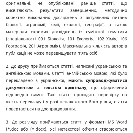
оригінальні, не опубліковані раніше статті, що
висвітлюють результати завершених, методично
коректно виконаних досліджень з актуальних питань
біології, агрономії, хімії, екології, географії, а також
матеріали окремих досліджень із суміжної тематики
(спеціальності 091 Біологія, 101 Екологія, 102 Хімія, 106
Географія, 201 Агрономія). Максимальна кількість авторів
публікації не може перевищувати п’ять осіб.
2. До друку приймаються статті, написані українською та
англійською мовами. Статті англійською мовою, які було
перекладено з української,
мають супроводжуватися
документом з текстом оригіналу
, що оформлений
відповідно вимог. Такі статті проходять перевірку на
якість перекладу і у разі неналежного його рівня, стаття
повертається на доопрацювання.
3. До розгляду приймаються статті у форматі MS Word
(*.doc або (*.docx). Усі нетекстові об’єкти створюються