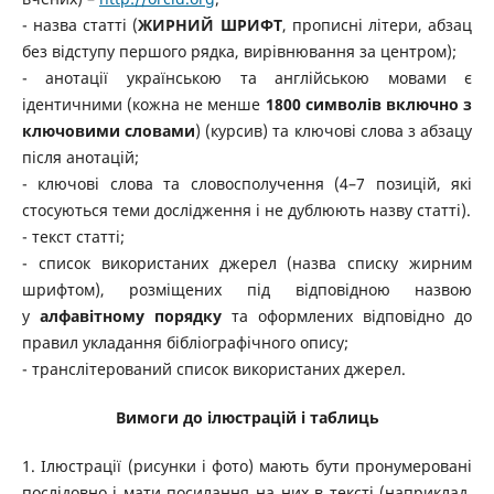
- назва статті (
ЖИРНИЙ ШРИФТ
, прописні літери, абзац
без відступу першого рядка, вирівнювання за центром);
- анотації українською та англійською мовами є
ідентичними (кожна не менше
1800 символів включно з
ключовими словами
) (курсив) та ключові слова з абзацу
після анотацій;
- ключові слова та словосполучення (4–7 позицій, які
стосуються теми дослідження і не дублюють назву статті).
- текст статті;
- список використаних джерел (назва списку жирним
шрифтом), розміщених під відповідною назвою
у
алфавітному порядку
та оформлених відповідно до
правил укладання бібліографічного опису;
- транслітерований список використаних джерел.
Вимоги до ілюстрацій і таблиць
1. Ілюстрації (рисунки і фото) мають бути пронумеровані
послідовно і мати посилання на них в тексті (наприклад,