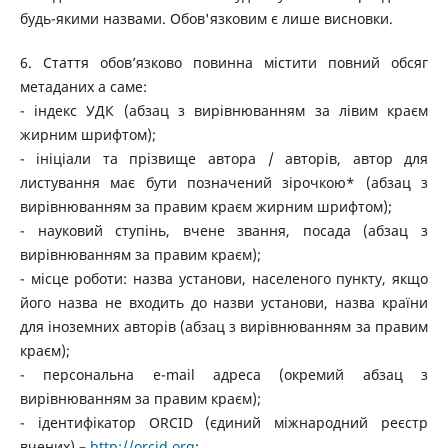
будь-якими назвами. Обов'язковим є лише висновки.
6. Стаття обов’язково повинна містити повний обсяг
метаданих а саме:
- індекс УДК (абзац з вирівнюванням за лівим краєм
жирним шрифтом);
- ініціали та прізвище автора / авторів, автор для
листування має бути позначений зірочкою* (абзац з
вирівнюванням за правим краєм жирним шрифтом);
- науковий ступінь, вчене звання, посада (абзац з
вирівнюванням за правим краєм);
- місце роботи: назва установи, населеного пункту, якщо
його назва не входить до назви установи, назва країни
для іноземних авторів (абзац з вирівнюванням за правим
краєм);
- персональна e-mail адреса (окремий абзац з
вирівнюванням за правим краєм);
- ідентифікатор ORCID (єдиний міжнародний реєстр
вчених) –
http://orcid.org
;