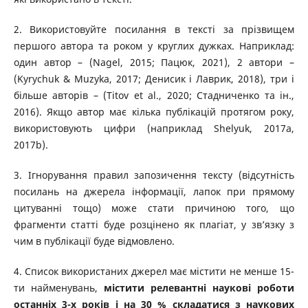
2. Використовуйте посилання в тексті за прізвищем
першого автора та роком у круглих дужках. Наприклад:
один автор – (Nagel, 2015; Пацюк, 2021), 2 автори –
(Kyrychuk & Muzyka, 2017; Денисик і Лаврик, 2018), три і
більше авторів – (Titov et al., 2020; Стадниченко та ін.,
2016). Якщо автор має кілька публікацій протягом року,
використовують цифри (наприклад Shelyuk, 2017а,
2017b).
3. Ігнорування правил запозичення тексту (відсутність
посилань на джерела інформації, лапок при прямому
цитуванні тощо) може стати причиною того, що
фрагменти статті буде розцінено як плагіат, у зв’язку з
чим в публікації буде відмовлено.
4. Список використаних джерел має містити не менше 15-
ти найменувань,
містити релевантні наукові роботи
останніх 3-х років і на 30 % складатися з наукових