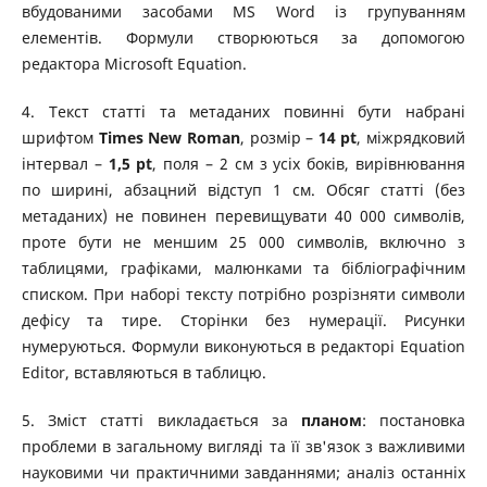
вбудованими засобами MS Word із групуванням
елементів. Формули створюються за допомогою
редактора Microsoft Equation.
4. Текст статті та метаданих повинні бути набрані
шрифтом
Times New Roman
, розмір –
14 pt
, міжрядковий
інтервал –
1,5 pt
, поля – 2 см з усіх боків, вирівнювання
по ширині, абзацний відступ 1 см. Обсяг статті (без
метаданих) не повинен перевищувати 40 000 символів,
проте бути не меншим 25 000 символів, включно з
таблицями, графіками, малюнками та бібліографічним
списком. При наборі тексту потрібно розрізняти символи
дефісу та тире. Сторінки без нумерації. Рисунки
нумеруються. Формули виконуються в редакторі Equation
Editor, вставляються в таблицю.
5. Зміст статті викладається за
планом
: постановка
проблеми в загальному вигляді та її зв'язок з важливими
науковими чи практичними завданнями; аналіз останніх