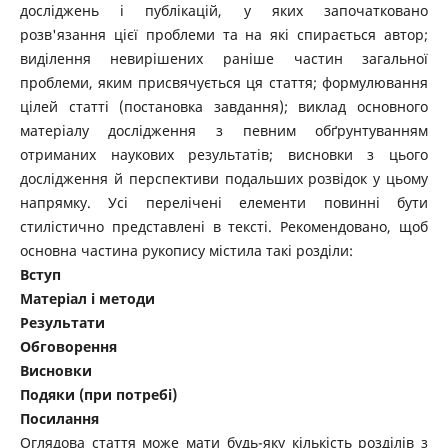
досліджень і публікацій, у яких започатковано
розв'язання цієї проблеми та на які спирається автор;
виділення невирішених раніше частин загальної
проблеми, яким присвячується ця стаття; формулювання
цілей статті (постановка завдання); виклад основного
матеріалу дослідження з певним обґрунтуванням
отриманих наукових результатів; висновки з цього
дослідження й перспективи подальших розвідок у цьому
напрямку. Усі перелічені елементи повинні бути
стилістично представлені в тексті. Рекомендовано, щоб
основна частина рукопису містила такі розділи:
Вступ
Матеріал і методи
Результати
Обговорення
Висновки
Подяки (при потребі)
Посилання
Оглядова стаття може мати будь-яку кількість розділів з