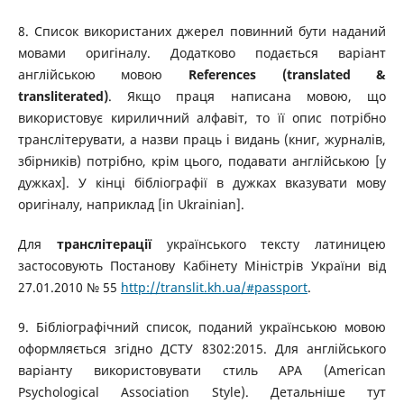
8. Список використаних джерел повинний бути наданий
мовами оригіналу. Додатково подається варіант
англійською мовою
References (translated &
transliterated)
. Якщо праця написана мовою, що
використовує кириличний алфавіт, то її опис потрібно
транслітерувати, а назви праць і видань (книг, журналів,
збірників) потрібно, крім цього, подавати англійською [у
дужках]. У кінці бібліографії в дужках вказувати мову
оригіналу, наприклад [in Ukrainian].
Для
транслітерації
українського тексту латиницею
застосовують Постанову Кабінету Міністрів України від
27.01.2010 № 55
http://translit.kh.ua/#passport
.
9. Бібліографічний список, поданий українською мовою
оформляється згідно ДСТУ 8302:2015. Для англійського
варіанту використовувати стиль APA (American
Psychological Association Style). Детальніше тут