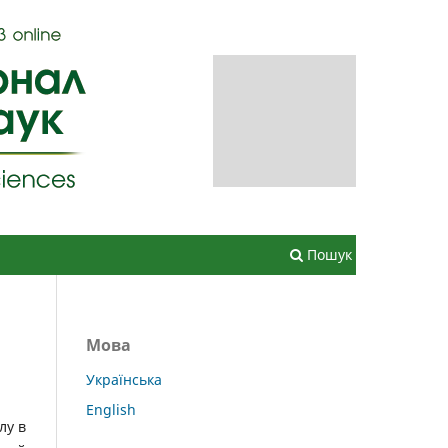
Зареєструватися
Увійти
Пошук
Мова
Українська
English
лу в