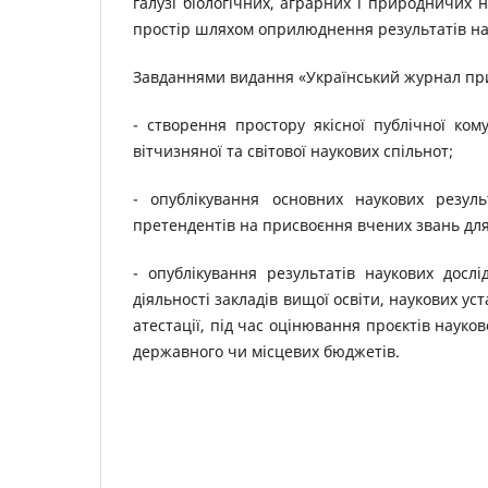
галузі біологічних, аграрних і природничих нау
простір шляхом оприлюднення результатів на
Завданнями видання «Український журнал при
- створення простору якісної публічної кому
вітчизняної та світової наукових спільнот;
- опублікування основних наукових резуль
претендентів на присвоєння вчених звань для
- опублікування результатів наукових досл
діяльності закладів вищої освіти, наукових уст
атестації, під час оцінювання проєктів науко
державного чи місцевих бюджетів.