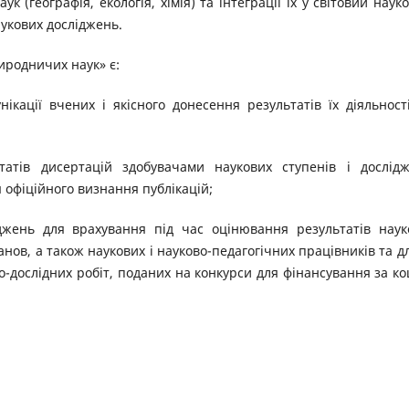
к (географія, екологія, хімія) та інтеграції їх у світовий наук
укових досліджень.
родничих наук» є:
нікації вчених і якісного донесення результатів їх діяльност
татів дисертацій здобувачами наукових ступенів і дослід
 офіційного визнання публікацій;
іджень для врахування під час оцінювання результатів наук
анов, а також наукових і науково-педагогічних працівників та дл
во-дослідних робіт, поданих на конкурси для фінансування за к