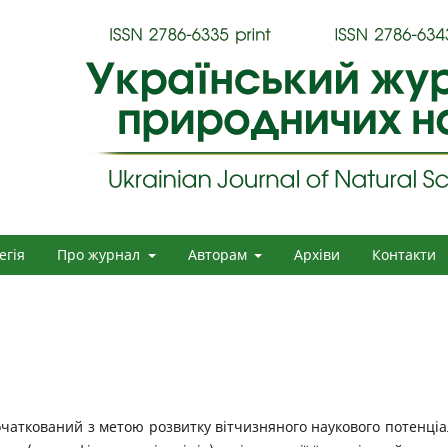
егія
Про журнал
Авторам
Архіви
Контакти
чаткований з метою розвитку вітчизняного наукового потенціа