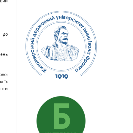
овий
і до
жень
ової
я їх
ошти