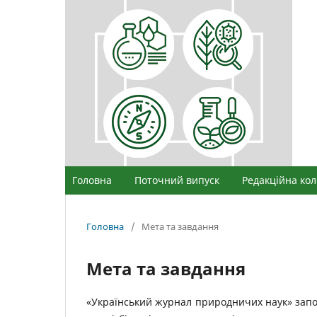
Головна
Поточний випуск
Редакційна кол
Головна
/
Мета та завдання
Мета та завдання
«Український журнал природничих наук» запо