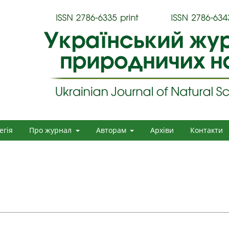
егія
Про журнал
Авторам
Архіви
Контакти