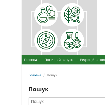
Головна
Поточний випуск
Редакційна кол
Головна
/
Пошук
Пошук