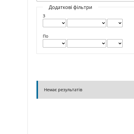
Додаткові фільтри
З
По
Немає результатів