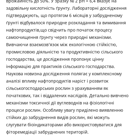
врожайність до 50%. У зразку № 2 рН = 6,4 вказує на
задовільну кислотність ґрунту. Лабораторні дослідження
підтверджують, що протягом 6 місяців у забрудненому
ґрунті відбувалося природне розкладання та вимивання
нафтопродуктів,що свідчить про початок процесу
самоочищення ґрунту через природні механізми.
Вивчаючи взаємозв’язок між екологічною стійкістю,
промисловою діяльністю та продуктивністю сільського
господарства, це дослідження пропонує цінну
інформацію для практиків сільського господарства.
Наукова новизна дослідження полягає у комплексному
аналізі впливу нафтопродуктів наріст і розвиток
сільськогосподарських рослин з урахуванням як
початкових, так і віддалених наслідків. Детально вивчено
механізми токсичної дії вуглеводнів на фізіологічні
процеси рослин. Особливу увагу приділено виявленню
стійких до забруднення видів рослин, які можуть
слугувати біоіндикаторами або використовуватися для
фіторемедіації забруднених територій.