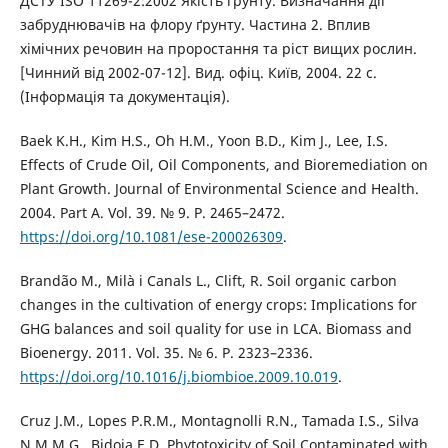
ДСТУ ISO 11269-2:2002 Якість ґрунту. Визначання дії
забруднювачів на флору ґрунту. Частина 2. Вплив
хімічних речовин на проростання та ріст вищих рослин.
[Чинний від 2002-07-12]. Вид. офіц. Київ, 2004. 22 с.
(Інформація та документація).
Baek K.H., Kim H.S., Oh H.M., Yoon B.D., Kim J., Lee, I.S.
Effects of Crude Oil, Oil Components, and Bioremediation on
Plant Growth. Journal of Environmental Science and Health.
2004. Part A. Vol. 39. № 9. P. 2465–2472.
https://doi.org/10.1081/ese-200026309
.
Brandão M., Milà i Canals L., Clift, R. Soil organic carbon
changes in the cultivation of energy crops: Implications for
GHG balances and soil quality for use in LCA. Biomass and
Bioenergy. 2011. Vol. 35. № 6. Р. 2323–2336.
https://doi.org/10.1016/j.biombioe.2009.10.019
.
Cruz J.M., Lopes P.R.M., Montagnolli R.N., Tamada I.S., Silva
N.M.M.G., Bidoia E.D. Phytotoxicity of Soil Contaminated with