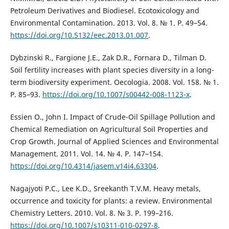
Petroleum Derivatives and Biodiesel. Ecotoxicology and
Environmental Contamination. 2013. Vol. 8. № 1. Р. 49–54.
https://doi.org/10.5132/eec.2013.01.007
.
Dybzinski R., Fargione J.E., Zak D.R., Fornara D., Tilman D.
Soil fertility increases with plant species diversity in a long-
term biodiversity experiment. Oecologia. 2008. Vol. 158. № 1.
Р. 85–93.
https://doi.org/10.1007/s00442-008-1123-x
.
Essien O., John I. Impact of Crude-Oil Spillage Pollution and
Chemical Remediation on Agricultural Soil Properties and
Crop Growth. Journal of Applied Sciences and Environmental
Management. 2011. Vol. 14. № 4. Р. 147–154.
https://doi.org/10.4314/jasem.v14i4.63304
.
Nagajyoti P.C., Lee K.D., Sreekanth T.V.M. Heavy metals,
occurrence and toxicity for plants: a review. Environmental
Chemistry Letters. 2010. Vol. 8. № 3. Р. 199–216.
https://doi.org/10.1007/s10311-010-0297-8
.