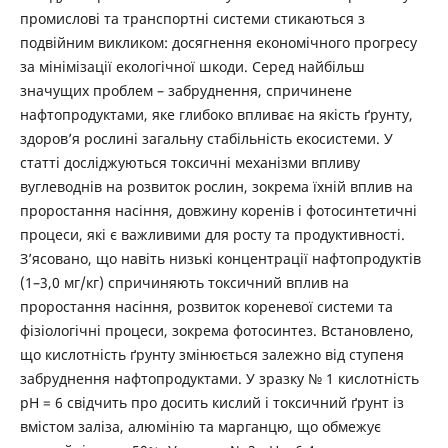
промислові та транспортні системи стикаються з
подвійним викликом: досягнення економічного прогресу
за мінімізації екологічної шкоди. Серед найбільш
значущих проблем – забруднення, спричинене
нафтопродуктами, яке глибоко впливає на якість ґрунту,
здоров’я рослині загальну стабільність екосистеми. У
статті досліджуються токсичні механізми впливу
вуглеводнів на розвиток рослин, зокрема їхній вплив на
проростання насіння, довжину коренів і фотосинтетичні
процеси, які є важливими для росту та продуктивності.
З’ясовано, що навіть низькі концентрації нафтопродуктів
(1–3,0 мг/кг) спричиняють токсичний вплив на
проростання насіння, розвиток кореневої системи та
фізіологічні процеси, зокрема фотосинтез. Встановлено,
що кислотність ґрунту змінюється залежно від ступеня
забруднення нафтопродуктами. У зразку № 1 кислотність
рН = 6 свідчить про досить кислий і токсичний ґрунт із
вмістом заліза, алюмінію та марганцю, що обмежує