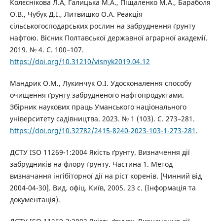
Колєснікова Л.А, Галицька М.А., Піщаленко М.А., Бараболя
О.В., Чубук Д.І., Литвишко О.А. Реакція
сільськогосподарських рослин на забруднення ґрунту
нафтою. Вісник Полтавської державної аграрної академії.
2019. № 4. С. 100–107.
https://doi.org/10.31210/visnyk2019.04.12
Мандрик О.М., Лукинчук О.І. Удосконалення способу
очищення ґрунту забрудненого нафтопродуктами.
Збірник наукових праць Уманського національного
університету садівництва. 2023. № 1 (103). С. 273–281.
https://doi.org/10.32782/2415-8240-2023-103-1-273-281
.
ДСТУ ISO 11269-1:2004 Якість ґрунту. Визначення дії
забрудників на флору ґрунту. Частина 1. Метод
визначання інгібіторної дії на ріст коренів. [Чинний від
2004-04-30]. Вид. офіц. Київ, 2005. 23 с. (Інформація та
документація).