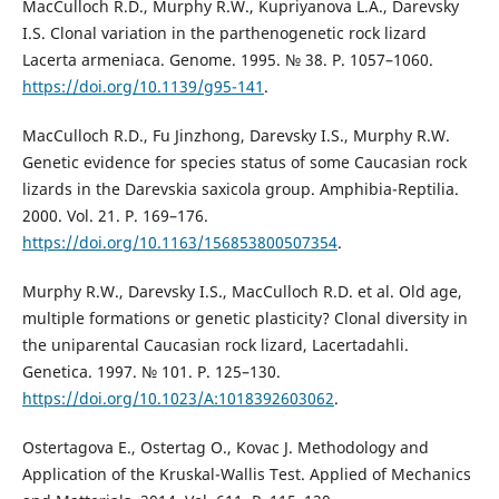
MacCulloch R.D., Murphy R.W., Kupriyanova L.A., Darevsky
I.S. Clonal variation in the parthenogenetic rock lizard
Lacerta armeniaca. Genome. 1995. № 38. P. 1057–1060.
https://doi.org/10.1139/g95-141
.
MacCulloch R.D., Fu Jinzhong, Darevsky I.S., Murphy R.W.
Genetic evidence for species status of some Caucasian rock
lizards in the Darevskia saxicola group. Amphibia-Reptilia.
2000. Vol. 21. P. 169–176.
https://doi.org/10.1163/156853800507354
.
Murphy R.W., Darevsky I.S., MacCulloch R.D. et al. Old age,
multiple formations or genetic plasticity? Clonal diversity in
the uniparental Caucasian rock lizard, Lacertadahli.
Genetica. 1997. № 101. P. 125–130.
https://doi.org/10.1023/A:1018392603062
.
Ostertagova E., Ostertag O., Kovac J. Methodology and
Application of the Kruskal-Wallis Test. Applied of Mechanics