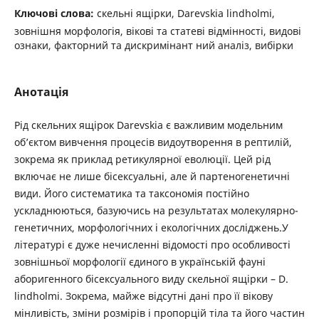
Ключові слова:
скельні ящірки, Darevskia lindholmi,
зовнішня морфологія, вікові та статеві відмінності, видові
ознаки, факторний та дискримінант ний аналіз, вибірки
Анотація
Рід скельних ящірок Darevskia є важливим модельним
об’єктом вивчення процесів видоутворення в рептилій,
зокрема як приклад ретикулярної еволюції. Цей рід
включає не лише бісексуальні, але й партеногенетичні
види. Його систематика та таксономія постійно
ускладнюються, базуючись на результатах молекулярно-
генетичних, морфологічних і екологічних досліджень.У
літературі є дуже нечисленні відомості про особливості
зовнішньої морфології єдиного в українській фауні
аборигенного бісексуального виду скельної ящірки – D.
lindholmi. Зокрема, майже відсутні дані про її вікову
мінливість, зміни розмірів і пропорцій тіла та його частин