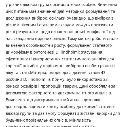
у різних вікових групах різностатевих особин. Вивчення
цих питань має значення для методики формування та
дослідження вибірок, оскільки очевидно, що вибірки з
різним віковим і статевим складом можуть показувати
різні результати щодо ознак зовнішньої морфології під
час складання видових описів. Тому метою роботи стало
вивчення особливостей росту, формування статевого
диморфізму в онтогенезі D. lindholmi; з’ясування
ефективності використання статистичного аналізу для
корекції похибок у порівнянні вибірок з особин різного
віку та статі.Матеріалом для дослідження стали 43
особини D. lindholmi із Криму. Було використано 33
ознаки розмірів і пропорцій тварин. Дані обробляли за
допомогою факторного та дискримінантного аналізів.
Виявлено, що дискримінантний аналіз дозволяє
достовірно віднести кожну особину до окремої статево-
вікової групи та дає змогу формувати зіставні вибірки для
будь-яких порівняльних описів. Мінливість
морфометричних ознак в онтогенезі на 91,5%