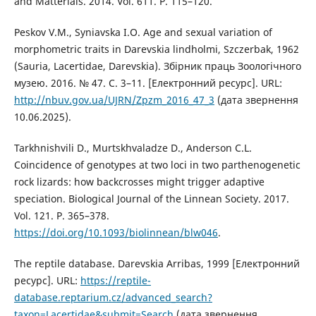
and Matterials. 2014. Vol. 611. P. 115–120.
Peskov V.M., Syniavska I.O. Age and sexual variation of
morphometric traits in Darevskia lindholmi, Szczerbak, 1962
(Sauria, Lacertidae, Darevskia). Збірник праць Зоологічного
музею. 2016. № 47. С. 3–11. [Електронний ресурс]. URL:
http://nbuv.gov.ua/UJRN/Zpzm_2016_47_3
(дата звернення
10.06.2025).
Tarkhnishvili D., Murtskhvaladze D., Anderson C.L.
Coincidence of genotypes at two loci in two parthenogenetic
rock lizards: how backcrosses might trigger adaptive
speciation. Biological Journal of the Linnean Society. 2017.
Vol. 121. P. 365–378.
https://doi.org/10.1093/biolinnean/blw046
.
The reptile database. Darevskia Arribas, 1999 [Електронний
ресурс]. URL:
https://reptile-
database.reptarium.cz/advanced_search?
taxon=Lacertidae&submit=Search
(дата звернення