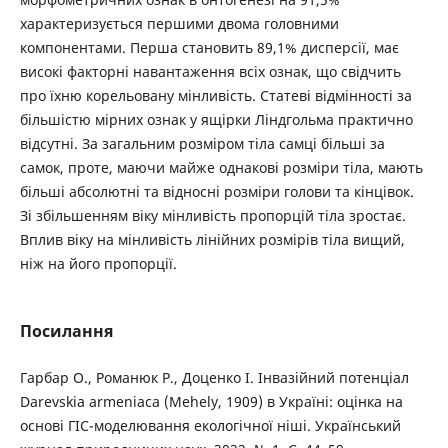
характеризується першими двома головними
компонентами. Перша становить 89,1% дисперсії, має
високі факторні навантаження всіх ознак, що свідчить
про їхню корельовану мінливість. Статеві відмінності за
більшістю мірних ознак у ящірки Ліндгольма практично
відсутні. За загальним розміром тіла самці більші за
самок, проте, маючи майже однакові розміри тіла, мають
більші абсолютні та відносні розміри голови та кінцівок.
Зі збільшенням віку мінливість пропорцій тіла зростає.
Вплив віку на мінливість лінійних розмірів тіла вищий,
ніж на його пропорції.
Посилання
Гарбар О., Романюк Р., Доценко І. Iнвазійний потенціал
Darevskia armeniaca (Mehely, 1909) в Україні: оцінка на
основі ГІС-моделювання екологічної ніші. Український