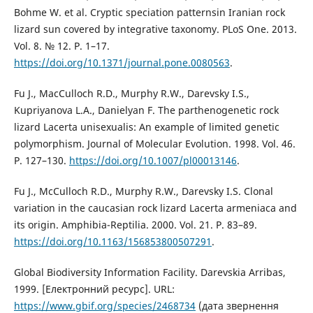
Bohme W. et al. Cryptic speciation patternsin Iranian rock
lizard sun covered by integrative taxonomy. PLoS One. 2013.
Vol. 8. № 12. P. 1–17.
https://doi.org/10.1371/journal.pone.0080563
.
Fu J., MacCulloch R.D., Murphy R.W., Darevsky I.S.,
Kupriyanova L.A., Danielyan F. The parthenogenetic rock
lizard Lacerta unisexualis: An example of limited genetic
polymorphism. Journal of Molecular Evolution. 1998. Vol. 46.
P. 127–130.
https://doi.org/10.1007/pl00013146
.
Fu J., McCulloch R.D., Murphy R.W., Darevsky I.S. Clonal
variation in the caucasian rock lizard Lacerta armeniaca and
its origin. Amphibia-Reptilia. 2000. Vol. 21. Р. 83–89.
https://doi.org/10.1163/156853800507291
.
Global Biodiversity Information Facility. Darevskia Arribas,
1999. [Електронний ресурс]. URL:
https://www.gbif.org/species/2468734
(дата звернення