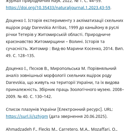
журнал природничих наук. 2022. № 1. С. 44–59.
https://doi.org/10.35433/naturaljournal.1.2023.43-59
.
Доценко І. Історія експерименту з акліматизації скельних
ящірок роду Darevskia Arribas, 1999 до каньйону в руслі
річки Тетерів у Житомирській області. Природниче
краєзнавство Житомирщини – Волині. Історія та
сучасність. Житомир : Вид-во Марини Косенко, 2014. Вип.
49. С. 128–135.
Доценко І., Пєсков В., Миропольська М. Порівняльний
аналіз зовнішньої морфології скельних ящірок роду
Darevskia, що живуть на території України, та їх видова
приналежність. Збірник праць Зоологічного музею. 2008–
2009. № 40. С. 130–142.
Список плазунів України [Електронний ресурс]. URL:
https://surl.li/szhjgm
(дата звернення 20.06.2025).
Ahmadzadeh F., Flecks M., Carretero, M.A., Mozaffari, O.,