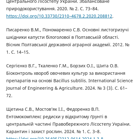
Центрального Лісостепу України. Збалансоване
природокористування. 2020. № 2. С. 73–84.
https://doi.org/10.33730/2310–4678.2.2020.208812
.
Писаренко В.М., Пономаренко С.В. Основні листогризучі
шкідники капусти білоголової в Полтавській області.
Вісник Полтавської державної аграрної академії. 2012. №
1. С. 14–15.
Сергієнко В.Г., Ткаленко Г.М., Борзих О.I., Шита О.В.
Біоконтроль хвороб овочевих культур за використання
препаратів на основі Bacillus subtilis. International Science
Journal of Engineering & Agriculture. 2024. № 3 (3). С. 61–
72.
Щетина С.В., Мостов’як І.І., Федоренко В.П.
Ентомокомплекс редиски у відкритому ґрунті в
центральній частині Правобережного Лісостепу України.
Карантин і захист рослин. 2024. № 1. С. 3–8.
https://doi.org/10.36495/2312-0614.2024.1.3-8
.