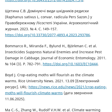
Щетина С.В. Домінуючі види шкідників редиски
(Raphanus sativus L. convar. radicula Pers Sazon.) у
Правобережному Лісостепі України. Агроекологічний
журнал. 2023. № 4. С. 149–157.
https://doi.org/10.33730/2077-4893.4.2023.293786
.
Bommarco R., Miranda F., Bylund H., Björkman C. et al.
Insecticides Suppress Natural Enemies and Increase Pest
Damage in Cabbage. Journal of Economic Entomology. 2011.
№ 104 (3). P. 782–791.
https://doi.org/10.1603/EC10444
.
Boyd J. Crop-eating moths will flourish as the climate
warms. Rice University News. 2021. 13.09 [Електронний
ресурс]. URL:
https://news.rice.edu/news/2021/crop-eating-
moths-will-flourish-climate-warms
(дата звернення
11.06.2025).
Ma C.-S., Zhang W., Rudolf V.H.W. et al. Climate warming