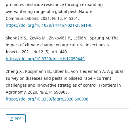
promotes pesticide resistance through expanding
overwintering range of a global pest. Nature
Communications. 2021. № 12. P. 5351.
https://doi.org/10.1038/s41467-021-25641-9
.
Skendžić S., Zovko M., Živković I.P., Lešić V., Šprung M. The
impact of climate change on agricultural insect pests.
Insects. 2021. № 12 (5). Art. 440.
https://doi.org/10.3390/insects12050440
.
Zheng X., Koopmann B., Ulber B., von Tiedemann A. A global
survey on diseases and pests in oilseed rape – current
challenges and innovative strategies of control. Frontiers in
Agronomy. 2020. № 2. P. 590908.
https://doi.org/10.3389/fagro.2020.590908
.
PDF