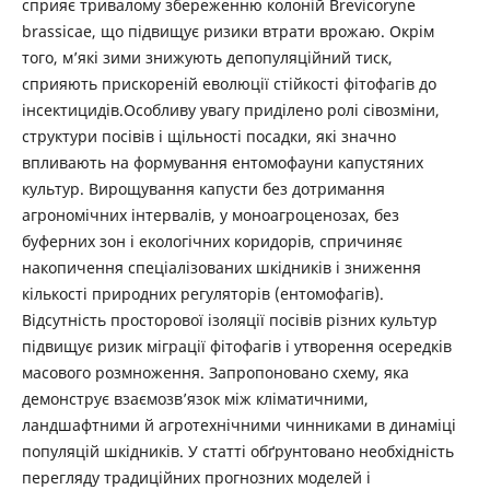
сприяє тривалому збереженню колоній Brevicoryne
brassicae, що підвищує ризики втрати врожаю. Окрім
того, м’які зими знижують депопуляційний тиск,
сприяють прискореній еволюції стійкості фітофагів до
інсектицидів.Особливу увагу приділено ролі сівозміни,
структури посівів і щільності посадки, які значно
впливають на формування ентомофауни капустяних
культур. Вирощування капусти без дотримання
агрономічних інтервалів, у моноагроценозах, без
буферних зон і екологічних коридорів, спричиняє
накопичення спеціалізованих шкідників і зниження
кількості природних регуляторів (ентомофагів).
Відсутність просторової ізоляції посівів різних культур
підвищує ризик міграції фітофагів і утворення осередків
масового розмноження. Запропоновано схему, яка
демонструє взаємозв’язок між кліматичними,
ландшафтними й агротехнічними чинниками в динаміці
популяцій шкідників. У статті обґрунтовано необхідність
перегляду традиційних прогнозних моделей і