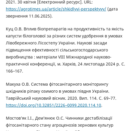
2021. 30 квітня [Електронний ресурс]. URL:
https://agrotimes.ua/article/shkidlyvi-perspektyvy/
(дата
звернення 11.06.2025).
Куц О.В. Вплив біопрепаратів на продуктивність та якість
капусти білоголової за різних систем удобрення в умовах
Лівобережного Лісостепу України. Наукові засади
підвищення ефективності сільськогосподарського
виробництва : матеріали VІІІ Міжнародної науково-
практичної конференції, м. Харків, 24 листопада 2024 р. С.
166–167.
Макуха О.В. Система фітосанітарного моніторингу
шкідників ріпаку озимого в умовах півдня України.
Таврійський науковий вісник. 2020. Вип. 114. С. 69–77.
https://doi.org/10.32851/2226–0099.2020.114.10
.
Мостов’як І.І., Дем’янюк О.С. Чинники дестабілізації
фітосанітарного стану агроценозів зернових культур