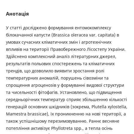
Анотація
У статті досліджено формування ентомокомплексу
білокачанної капусти (Brassica oleracea var. capitata) в
умовах сучасних кліматичних змін і агротехнічних
впливів на території Правобережного Лісостепу України.
Здійснено комплексний аналіз літературних джерел,
результатів польових спостережень та кліматичних
трендів, що дозволило виявити зростання ролі
температурних аномалій, порушень сівозміни та
спрощення агроценозів у формуванні видової структури
та чисельності фітофагів. Установлено, що підвищення
середньорічних температур сприяє збільшенню кількості
генерацій основних шкідників (зокрема, Plutella xylostella,
Mamestra brassicae), їх проникненню на нові території, а
також успішнішому перезимовуванню. Раннє весняне
потепління активізує Phyllotreta spp., а тепла осінь