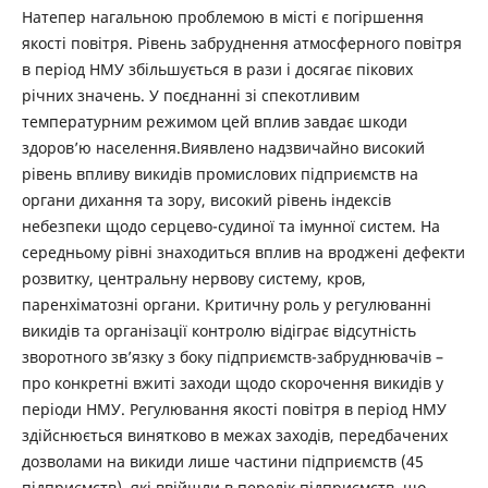
Натепер нагальною проблемою в місті є погіршення
якості повітря. Рівень забруднення атмосферного повітря
в період НМУ збільшується в рази і досягає пікових
річних значень. У поєднанні зі спекотливим
температурним режимом цей вплив завдає шкоди
здоров’ю населення.Виявлено надзвичайно високий
рівень впливу викидів промислових підприємств на
органи дихання та зору, високий рівень індексів
небезпеки щодо серцево-судиної та імунної систем. На
середньому рівні знаходиться вплив на вроджені дефекти
розвитку, центральну нервову систему, кров,
паренхіматозні органи. Критичну роль у регулюванні
викидів та організації контролю відіграє відсутність
зворотного зв’язку з боку підприємств-забруднювачів –
про конкретні вжиті заходи щодо скорочення викидів у
періоди НМУ. Регулювання якості повітря в період НМУ
здійснюється винятково в межах заходів, передбачених
дозволами на викиди лише частини підприємств (45
підприємств), які ввійшли в перелік підприємств, що