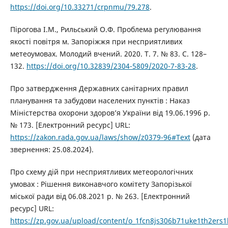
https://doi.org/10.33271/crpnmu/79.278
.
Пірогова I.М., Рильський O.Ф. Проблема регулювання
якості повітря м. Запоріжжя при несприятливих
метеоумовах. Молодий вчений. 2020. Т. 7. № 83. С. 128–
132.
https://doi.org/10.32839/2304-5809/2020-7-83-28
.
Про затвердження Державних санітарних правил
планування та забудови населених пунктів : Наказ
Міністерства охорони здоров’я України від 19.06.1996 р.
№ 173. [Електронний ресурс] URL:
https://zakon.rada.gov.ua/laws/show/z0379-96#Text
(дата
звернення: 25.08.2024).
Про схему дій при несприятливих метеорологічних
умовах : Рішення виконавчого комітету Запорізької
міської ради від 06.08.2021 р. № 263. [Електронний
ресурс] URL:
https://zp.gov.ua/upload/content/o_1fcn8js306b71uke1th2ers1