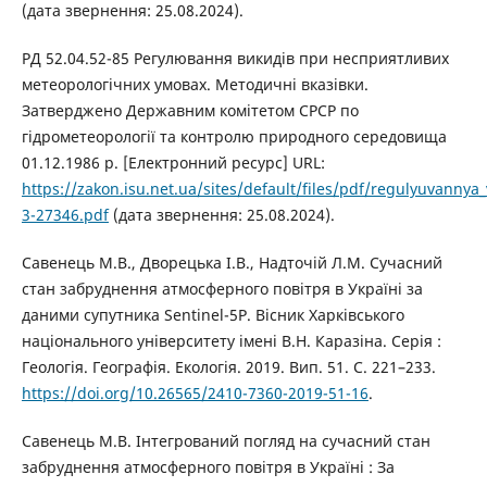
(дата звернення: 25.08.2024).
РД 52.04.52-85 Регулювання викидів при несприятливих
метеорологічних умовах. Методичні вказівки.
Затверджено Державним комітетом СРСР по
гідрометеорології та контролю природного середовища
01.12.1986 р. [Електронний ресурс] URL:
https://zakon.isu.net.ua/sites/default/files/pdf/regulyuvannya_v
3-27346.pdf
(дата звернення: 25.08.2024).
Савенець М.В., Дворецька І.В., Надточій Л.М. Сучасний
стан забруднення атмосферного повітря в Україні за
даними супутника Sentinel-5P. Вісник Харківського
національного університету імені В.Н. Каразіна. Серія :
Геологія. Географія. Екологія. 2019. Вип. 51. С. 221–233.
https://doi.org/10.26565/2410-7360-2019-51-16
.
Савенець М.В. Інтегрований погляд на сучасний стан
забруднення атмосферного повітря в Україні : За