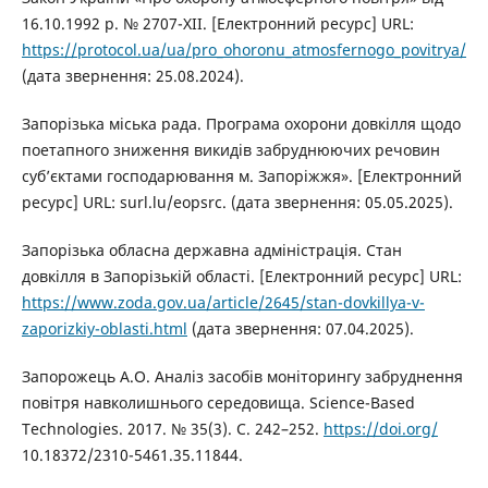
16.10.1992 р. № 2707-XII. [Електронний ресурс] URL:
https://protocol.ua/ua/pro_ohoronu_atmosfernogo_povitrya/
(дата звернення: 25.08.2024).
Запорізька міська рада. Програма охорони довкілля щодо
поетапного зниження викидів забруднюючих речовин
суб’єктами господарювання м. Запоріжжя». [Електронний
ресурс] URL: surl.lu/eopsrc. (дата звернення: 05.05.2025).
Запорізька обласна державна адміністрація. Стан
довкілля в Запорізькій області. [Електронний ресурс] URL:
https://www.zoda.gov.ua/article/2645/stan-dovkillya-v-
zaporizkiy-oblasti.html
(дата звернення: 07.04.2025).
Запорожець А.О. Аналіз засобів моніторингу забруднення
повітря навколишнього середовища. Science-Based
Technologies. 2017. № 35(3). С. 242–252.
https://doi.org/
10.18372/2310-5461.35.11844.