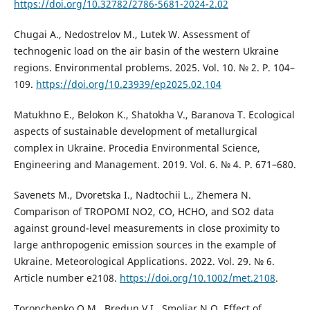
https://doi.org/10.32782/2786-5681-2024-2.02
Chugai A., Nedostrelov M., Lutek W. Assessment of
technogenic load on the air basin of the western Ukraine
regions. Environmental problems. 2025. Vol. 10. № 2. P. 104–
109.
https://doi.org/10.23939/ep2025.02.104
Matukhno E., Belokon K., Shatokha V., Baranova T. Ecological
aspects of sustainable development of metallurgical
complex in Ukraine. Procedia Environmental Science,
Engineering and Management. 2019. Vol. 6. № 4. P. 671–680.
Savenets M., Dvoretska I., Nadtochii L., Zhemera N.
Comparison of TROPOMI NO2, CO, HCHO, and SO2 data
against ground-level measurements in close proximity to
large anthropogenic emission sources in the example of
Ukraine. Meteorological Applications. 2022. Vol. 29. № 6.
Article number e2108.
https://doi.org/10.1002/met.2108
.
Toronchenko O.M., Bredun V.I., Smoliar N.O. Effect of