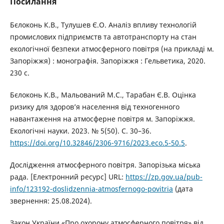
Посилання
Бєлоконь К.В., Тулушев Є.О. Аналіз впливу технологій
промислових підприємств та автотранспорту на стан
екологічної безпеки атмосферного повітря (на прикладі м.
Запоріжжя) : монографія. Запоріжжя : Гельветика, 2020.
230 с.
Бєлоконь К.В., Мальований М.С., Тарабан Є.В. Оцінка
ризику для здоров’я населення від техногенного
навантаження на атмосферне повітря м. Запоріжжя.
Екологічні науки. 2023. № 5(50). C. 30–36.
https://doi.org/10.32846/2306-9716/2023.eco.5-50.5
.
Дослідження атмосферного повітря. Запорізька міська
рада. [Електронний ресурс] URL:
https://zp.gov.ua/pub-
info/123192-doslidzennia-atmosfernogo-povitria
(дата
звернення: 25.08.2024).
Закон України «Про охорону атмосферного повітря» від