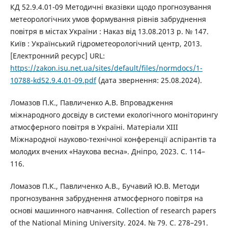
КД 52.9.4.01-09 Методичні вказівки щодо прогнозування
метеорологічних умов формування рівнів забруднення
повітря в містах України : Наказ від 13.08.2013 р. № 147.
Київ : Український гідрометеорологічний центр, 2013.
[Електронний ресурс] URL:
https://zakon.isu.net.ua/sites/default/files/normdocs/1-
10788-kd52.9.4.01-09.pdf
(дата звернення: 25.08.2024).
Ломазов П.К., Павличенко А.В. Впровадження
міжнародного досвіду в системи екологічного моніторингу
атмосферного повітря в Україні. Матеріали XІII
Міжнародної науково-технічної конференції аспірантів та
молодих вчених «Наукова весна». Дніпро, 2023. С. 114–
116.
Ломазов П.К., Павличенко А.В., Бучавий Ю.В. Методи
прогнозування забруднення атмосферного повітря на
основі машинного навчання. Collection of research papers
of the National Mining University. 2024. № 79. С. 278–291.