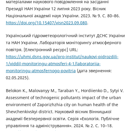
матеріалами наукового повідомлення на засіданні
Президії НАН України 12 липня 2023 року. Вісник
Національної академії наук України. 2023. № 9. С. 80–86.
https://doi.org/10.15407/visn2023.09.080
.
Український гідрометеорологічний інститут ДСНС України
та НАН України. Лабораторія моніторингу атмосферного
повітря. [Електронний ресурс] URL:
https://uhmi.dsns.gov.ua/pro-institut/naukovi-pidrozdili-
1/viddil-monitoringu-atmosferi-4-1/laboratoriia-
monitoringu-atmosfernogo-povitria
(дата звернення:
02.05.2025).
Belokon K., Malovanyy M., Taraban Y., Hordiienko D., Sytyi V.
Assessment of technogenic pollutants impact of the urban
environment of Zaporizhzhia city on human health of the
Shevchenkivskyi district. Науковий вісник Вінницької
академії безперервної освіти. Серія «Екологія. Публічне
управління та адміністрування». 2024. № 2. C. 10–18.