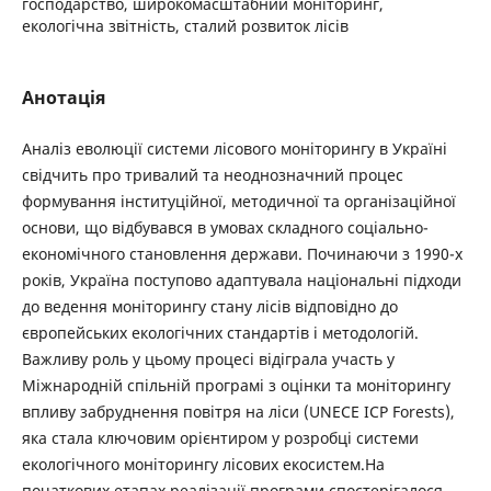
господарство, широкомасштабний моніторинг,
екологічна звітність, сталий розвиток лісів
Анотація
Аналіз еволюції системи лісового моніторингу в Україні
свідчить про тривалий та неоднозначний процес
формування інституційної, методичної та організаційної
основи, що відбувався в умовах складного соціально-
економічного становлення держави. Починаючи з 1990-х
років, Україна поступово адаптувала національні підходи
до ведення моніторингу стану лісів відповідно до
європейських екологічних стандартів і методологій.
Важливу роль у цьому процесі відіграла участь у
Міжнародній спільній програмі з оцінки та моніторингу
впливу забруднення повітря на ліси (UNECE ICP Forests),
яка стала ключовим орієнтиром у розробці системи
екологічного моніторингу лісових екосистем.На
початкових етапах реалізації програми спостерігалося