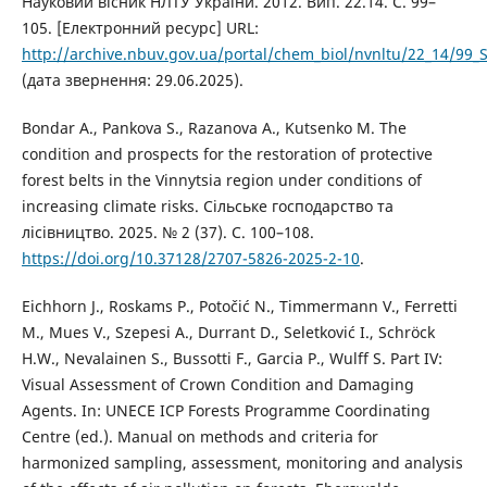
Науковий вісник НЛТУ України. 2012. Вип. 22.14. С. 99–
105. [Електронний ресурс] URL:
http://archive.nbuv.gov.ua/portal/chem_biol/nvnltu/22_14/99_S
(дата звернення: 29.06.2025).
Bondar A., Pankova S., Razanova A., Kutsenko M. The
condition and prospects for the restoration of protective
forest belts in the Vinnytsia region under conditions of
increasing climate risks. Сільське господарство та
лісівництво. 2025. № 2 (37). С. 100–108.
https://doi.org/10.37128/2707-5826-2025-2-10
.
Eichhorn J., Roskams P., Potočić N., Timmermann V., Ferretti
M., Mues V., Szepesi A., Durrant D., Seletković I., Schröck
H.W., Nevalainen S., Bussotti F., Garcia P., Wulff S. Part IV:
Visual Assessment of Crown Condition and Damaging
Agents. In: UNECE ICP Forests Programme Coordinating
Centre (ed.). Manual on methods and criteria for
harmonized sampling, assessment, monitoring and analysis