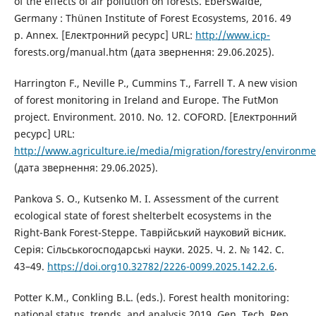
of the effects of air pollution on forests. Eberswalde,
Germany : Thünen Institute of Forest Ecosystems, 2016. 49
p. Annex. [Електронний ресурс] URL:
http://www.icp-
forests.org/manual.htm (дата звернення: 29.06.2025).
Harrington F., Neville P., Cummins T., Farrell T. A new vision
of forest monitoring in Ireland and Europe. The FutMon
project. Environment. 2010. No. 12. COFORD. [Електронний
ресурс] URL:
http://www.agriculture.ie/media/migration/forestry/environ
(дата звернення: 29.06.2025).
Pankova S. O., Kutsenko M. I. Assessment of the current
ecological state of forest shelterbelt ecosystems in the
Right-Bank Forest-Steppe. Таврійський науковий вісник.
Серія: Сільськогосподарські науки. 2025. Ч. 2. № 142. С.
43–49.
https://doi.org10.32782/2226-0099.2025.142.2.6
.
Potter K.M., Conkling B.L. (eds.). Forest health monitoring:
national status, trends, and analysis 2019. Gen. Tech. Rep.