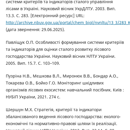
системи критеріїв та індикаторів сталого управління
лісами в Україні. Науковий вісник УкрДЛТУ. 2003. Вип.
13.3. С. 283. [Електронний ресурс] URL:
http://archive.nbuv.gov.ua/portal/chem_biol/nvnltu/13_3/283_
(дата звернення: 29.06.2025).
Павліщук О.П. Особливості формування системи критеріїв
та індикаторів для оцінки сталого розвитку лісового
господарства України. Науковий вісник НЛТУ України.
2005. Вип. 15.7. С. 103–109.
Пузріна Н.В., Мєшкова В.Л., Миронюк В.В., Бондар А.О.,
Токарєва О.В., Бойко Г.О. Моніторинг шкідливих
організмів лісових екосистем: навчальний посібник. Київ :
НУБіП України, 2021. 274 с.
Шершун М.Х. Стратегія, критерії та індикатори
збалансованого ведення лісового господарства: еколого-
економічні та нормативно-правові шляхи їх реалізації.