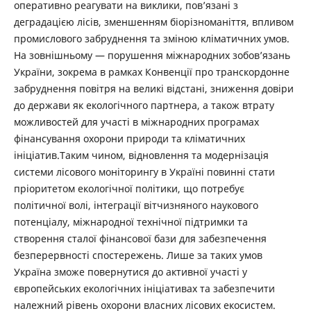
оперативно реагувати на виклики, пов’язані з
деградацією лісів, зменшенням біорізноманіття, впливом
промислового забруднення та зміною кліматичних умов.
На зовнішньому — порушення міжнародних зобов’язань
України, зокрема в рамках Конвенції про транскордонне
забруднення повітря на великі відстані, зниження довіри
до держави як екологічного партнера, а також втрату
можливостей для участі в міжнародних програмах
фінансування охорони природи та кліматичних
ініціатив.Таким чином, відновлення та модернізація
системи лісового моніторингу в Україні повинні стати
пріоритетом екологічної політики, що потребує
політичної волі, інтеграції вітчизняного наукового
потенціалу, міжнародної технічної підтримки та
створення сталої фінансової бази для забезпечення
безперервності спостережень. Лише за таких умов
Україна зможе повернутися до активної участі у
європейських екологічних ініціативах та забезпечити
належний рівень охорони власних лісових екосистем.