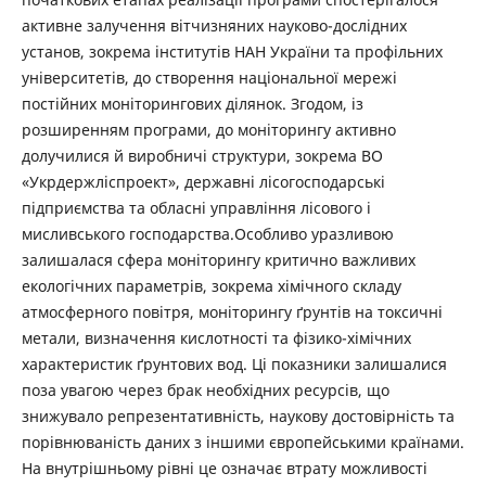
активне залучення вітчизняних науково-дослідних
установ, зокрема інститутів НАН України та профільних
університетів, до створення національної мережі
постійних моніторингових ділянок. Згодом, із
розширенням програми, до моніторингу активно
долучилися й виробничі структури, зокрема ВО
«Укрдержліспроект», державні лісогосподарські
підприємства та обласні управління лісового і
мисливського господарства.Особливо уразливою
залишалася сфера моніторингу критично важливих
екологічних параметрів, зокрема хімічного складу
атмосферного повітря, моніторингу ґрунтів на токсичні
метали, визначення кислотності та фізико-хімічних
характеристик ґрунтових вод. Ці показники залишалися
поза увагою через брак необхідних ресурсів, що
знижувало репрезентативність, наукову достовірність та
порівнюваність даних з іншими європейськими країнами.
На внутрішньому рівні це означає втрату можливості