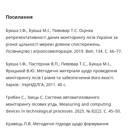
Посилання
Букша І.Ф., Букша М.І., Пивовар Т.С. Оцінка
репрезентативності даних моніторингу лісів України за
різної щільності мережі ділянок спостережень.
Лісівництво і агролісомеліорація. 2019. Вип. 134. С. 66–77.
Букша І.Ф., Пастернак В.П., Пивовар Т.С., Букша М.І.,
Яроцький В.Ю. Методичні матеріали щодо проведення
моніторингу лісів І рівня та забезпечення його якості.
Харків : УкрНДІЛГА, 2011. 40 с.
Грибан С., Заєць С. Система автоматизованого
моніторингу лісових угідь. Measuring and computing
devices in technological processes. 2025. № 82(2). С. 45–50.
Кравець П.В. Методичні підходи щодо формування