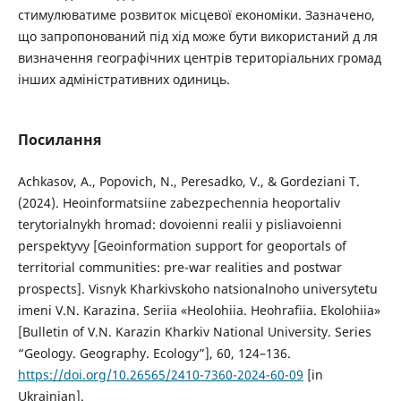
стимулюватиме розвиток місцевої економіки. Зазначено,
що запропонований під хід може бути використаний д ля
визначення географічних центрів територіальних громад
інших адміністративних одиниць.
Посилання
Achkasov, A., Popovich, N., Peresadko, V., & Gordeziani T.
(2024). Heoinformatsiine zabezpechennia heoportaliv
terytorialnykh hromad: dovoienni realii y pisliavoienni
perspektyvy [Geoinformation support for geoportals of
territorial communities: pre-war realities and postwar
prospects]. Visnyk Kharkivskoho natsionalnoho universytetu
imeni V.N. Karazina. Seriia «Heolohiia. Heohrafiia. Ekolohiia»
[Bulletin of V.N. Karazin Kharkiv National University. Series
“Geology. Geography. Ecology”], 60, 124–136.
https://doi.org/10.26565/2410-7360-2024-60-09
[in
Ukrainian].