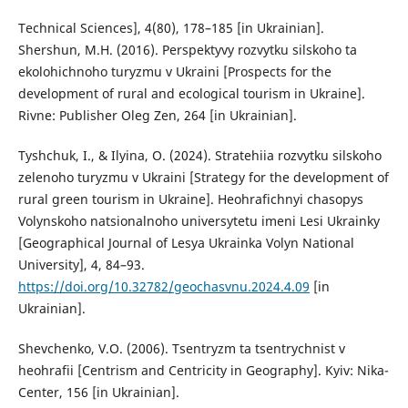
Technical Sciences], 4(80), 178–185 [in Ukrainian].
Shershun, M.H. (2016). Perspektyvy rozvytku silskoho ta
ekolohichnoho turyzmu v Ukraini [Prospects for the
development of rural and ecological tourism in Ukraine].
Rivne: Publisher Oleg Zen, 264 [in Ukrainian].
Tyshchuk, I., & Ilyina, O. (2024). Stratehiia rozvytku silskoho
zelenoho turyzmu v Ukraini [Strategy for the development of
rural green tourism in Ukraine]. Heohrafichnyi chasopys
Volynskoho natsionalnoho universytetu imeni Lesi Ukrainky
[Geographical Journal of Lesya Ukrainka Volyn National
University], 4, 84–93.
https://doi.org/10.32782/geochasvnu.2024.4.09
[in
Ukrainian].
Shevchenko, V.O. (2006). Tsentryzm ta tsentrychnist v
heohrafii [Centrism and Centricity in Geography]. Kyiv: Nika-
Center, 156 [in Ukrainian].