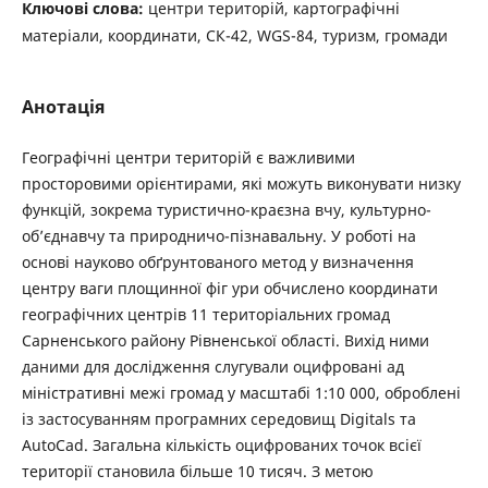
Ключові слова:
центри територій, картографічні
матеріали, координати, СК-42, WGS-84, туризм, громади
Анотація
Географічні центри територій є важливими
просторовими орієнтирами, які можуть виконувати низку
функцій, зокрема туристично-краєзна вчу, культурно-
об’єднавчу та природничо-пізнавальну. У роботі на
основі науково обґрунтованого метод у визначення
центру ваги площинної фіг ури обчислено координати
географічних центрів 11 територіальних громад
Сарненського району Рівненської області. Вихід ними
даними для дослідження слугували оцифровані ад
міністративні межі громад у масштабі 1:10 000, оброблені
із застосуванням програмних середовищ Digitals та
AutoCad. Загальна кількість оцифрованих точок всієї
території становила більше 10 тисяч. З метою