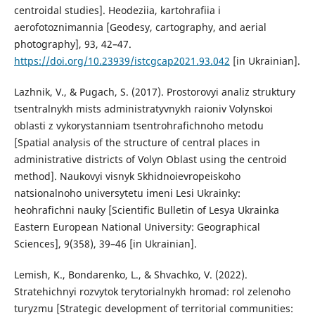
centroidal studies]. Heodeziia, kartohrafiia i
aerofotoznimannia [Geodesy, cartography, and aerial
photography], 93, 42–47.
https://doi.org/10.23939/istcgcap2021.93.042
[in Ukrainian].
Lazhnik, V., & Pugach, S. (2017). Prostorovyi analiz struktury
tsentralnykh mists administratyvnykh raioniv Volynskoi
oblasti z vykorystanniam tsentrohrafichnoho metodu
[Spatial analysis of the structure of central places in
administrative districts of Volyn Oblast using the centroid
method]. Naukovyi visnyk Skhidnoievropeiskoho
natsionalnoho universytetu imeni Lesi Ukrainky:
heohrafichni nauky [Scientific Bulletin of Lesya Ukrainka
Eastern European National University: Geographical
Sciences], 9(358), 39–46 [in Ukrainian].
Lemish, K., Bondarenko, L., & Shvachko, V. (2022).
Stratehichnyi rozvytok terytorialnykh hromad: rol zelenoho
turyzmu [Strategic development of territorial communities: