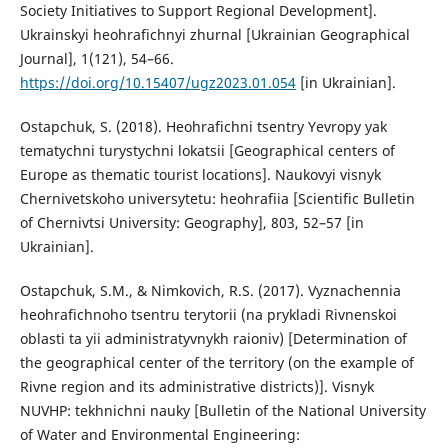
Society Initiatives to Support Regional Development].
Ukrainskyi heohrafichnyi zhurnal [Ukrainian Geographical
Journal], 1(121), 54–66.
https://doi.org/10.15407/ugz2023.01.054
[in Ukrainian].
Ostapchuk, S. (2018). Heohrafichni tsentry Yevropy yak
tematychni turystychni lokatsii [Geographical centers of
Europe as thematic tourist locations]. Naukovyi visnyk
Chernivetskoho universytetu: heohrafiia [Scientific Bulletin
of Chernivtsi University: Geography], 803, 52–57 [in
Ukrainian].
Ostapchuk, S.M., & Nimkovich, R.S. (2017). Vyznachennia
heohrafichnoho tsentru terytorii (na prykladi Rivnenskoi
oblasti ta yii administratyvnykh raioniv) [Determination of
the geographical center of the territory (on the example of
Rivne region and its administrative districts)]. Visnyk
NUVHP: tekhnichni nauky [Bulletin of the National University
of Water and Environmental Engineering: