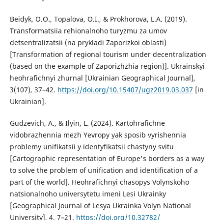
Beidyk, O.O., Topalova, O.I., & Prokhorova, L.A. (2019).
Transformatsiia rehionalnoho turyzmu za umov
detsentralizatsii (na prykladi Zaporizkoi oblasti)
[Transformation of regional tourism under decentralization
(based on the example of Zaporizhzhia region)]. Ukrainskyi
heohrafichnyi zhurnal [Ukrainian Geographical Journal],
3(107), 37–42.
https://doi.org/10.15407/ugz2019.03.037
[in
Ukrainian].
Gudzevich, A., & Ilyin, L. (2024). Kartohrafichne
vidobrazhennia mezh Yevropy yak sposib vyrishennia
problemy unifikatsii y identyfikatsii chastyny svitu
[Cartographic representation of Europe's borders as a way
to solve the problem of unification and identification of a
part of the world]. Heohrafichnyi chasopys Volynskoho
natsionalnoho universytetu imeni Lesi Ukrainky
[Geographical Journal of Lesya Ukrainka Volyn National
University], 4, 7–21.
https://doi.org/10.32782/