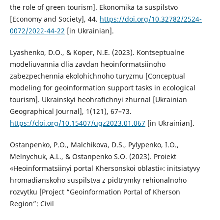
the role of green tourism]. Ekonomika ta suspilstvo
[Economy and Society], 44.
https://doi.org/10.32782/2524-
0072/2022-44-22
[in Ukrainian].
Lyashenko, D.O., & Koper, N.E. (2023). Kontseptualne
modeliuvannia dlia zavdan heoinformatsiinoho
zabezpechennia ekolohichnoho turyzmu [Conceptual
modeling for geoinformation support tasks in ecological
tourism]. Ukrainskyi heohrafichnyi zhurnal [Ukrainian
Geographical Journal], 1(121), 67–73.
https://doi.org/10.15407/ugz2023.01.067
[in Ukrainian].
Ostanpenko, P.O., Malchikova, D.S., Pylypenko, I.O.,
Melnychuk, A.L., & Ostanpenko S.O. (2023). Proiekt
«Heoinformatsiinyi portal Khersonskoi oblasti»: initsiatyvy
hromadianskoho suspilstva z pidtrymky rehionalnoho
rozvytku [Project “Geoinformation Portal of Kherson
Region”: Civil