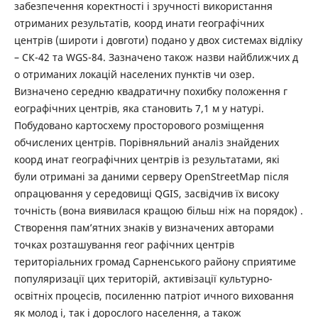
забезпечення коректності і зручності використання
отриманих результатів, коорд инати географічних
центрів (широти і довготи) подано у двох системах відліку
– СК-42 та WGS-84. Зазначено також назви найближчих д
о отриманих локацій населених пунктів чи озер.
Визначено середню квадратичну похибку положення г
еографічних центрів, яка становить 7,1 м у натурі.
Побудовано картосхему просторового розміщення
обчислених центрів. Порівняльний аналіз знайдених
коорд инат географічних центрів із результатами, які
були отримані за даними серверу OpenStreetMap після
опрацювання у середовищі QGIS, засвідчив їх високу
точність (вона виявилася кращою більш ніж на порядок) .
Створення пам’ятних знаків у визначених авторами
точках розташування геог рафічних центрів
територіальних громад Сарненського району сприятиме
популяризації цих територій, активізації культурно-
освітніх процесів, посиленню патріот ичного виховання
як молод і, так і дорослого населення, а також