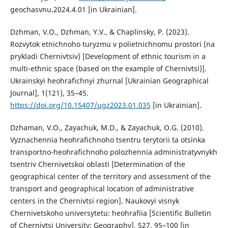
geochasvnu.2024.4.01 [in Ukrainian].
Dzhman, V.O., Dzhman, Y.V., & Chaplinsky, P. (2023).
Rozvytok etnichnoho turyzmu v polietnichnomu prostori (na
prykladi Chernivtsiv) [Development of ethnic tourism in a
multi-ethnic space (based on the example of Chernivtsi)].
Ukrainskyi heohrafichnyi zhurnal [Ukrainian Geographical
Journal], 1(121), 35–45.
https://doi.org/10.15407/ugz2023.01.035
[in Ukrainian].
Dzhaman, V.O., Zayachuk, M.D., & Zayachuk, O.G. (2010).
Vyznachennia heohrafichnoho tsentru terytorii ta otsinka
transportno-heohrafichnoho polozhennia administratyvnykh
tsentriv Chernivetskoi oblasti [Determination of the
geographical center of the territory and assessment of the
transport and geographical location of administrative
centers in the Chernivtsi region]. Naukovyi visnyk
Chernivetskoho universytetu: heohrafiia [Scientific Bulletin
of Chernivtsi University: Geography], 527, 95–100 [in