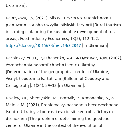
Ukrainian].
Kalmykova, I.S. (2021). Silskyi turyzm v stratehichnomu
planuvanni staloho rozvytku silskykh terytorii [Rural tourism
in strategic planning for sustainable development of rural
areas]. Food Industry Economics, 13(2), 112–122.
https://doi.org/10.15673/fie.v13i2.2047
[in Ukrainian].
Karpinsky, Yu.O., Lyashchenko, A.A., & Dyogtyar, A.M. (2002).
Vyznachennia heohrafichnoho tsentru Ukrainy
[Determination of the geographical center of Ukraine].
Visnyk heodezii ta kartohrafii [Bulletin of Geodesy and
Cartography], 1(24), 29–33 [in Ukrainian].
Kiselev, Yu., Shemyakin, M., Borovik, P., Kononenko, S., &
Melnik, M. (2021). Problema vyznachennia heodezychnoho
tsentru Ukrainy v konteksti evoliutsii tsentrohrafichnykh
doslidzhen [The problem of determining the geodetic
center of Ukraine in the context of the evolution of