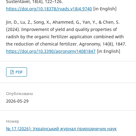
Sustentável, 18(4), 122–126.
https://doi.org/10.18378/rvads.v18i4.9740
[in English]
Jin, D., Lu, Z., Song, X., Ahammed, G., Yan, Y., & Chen, S.
(2024). Improvement of yield and quality properties of
radish by the organic fertilizer application combined with
the reduction of chemical fertilizer. Agronomy, 14(8), 1847.
https://doi.org/10.3390/agronomy14081847
[in English]
PDF
Опубліковано
2026-05-29
Номер
№ 17 (2026): Український журнал природничих наук