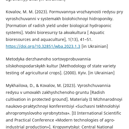
Kovalov, M. M. (2023). Formuvannya vrozhaynosti redysu pry
vyroshchuvanni v systemakh biolohichnoyi hidroponiky.
[Formation of radish yield under biological hydroponic
systems]. Vodni bioresursy ta akvakultura [ Aquatic
bioresources and aquaculture], 1(13), 41–51.
https://doi.org/10.32851/wba.2023.1.3
[in Ukrainian]
Metodyka derzhavnoho sortovyprobuvannia
silskohospodarskykh kultur [Methodology of state variety
testing of agricultural crops]. (2000). Kyiv. [in Ukrainian]
Mykhailova, D., & Kovalov, M. (2023). Vyroshchuvannia
redysu v umovakh zakhyshchenoho gruntu [Radish
cultivation in protected ground]. Materialy II Mizhnarodnoyi
naukovo-praktychnoyi konferentsiyi «Suchasni tekhnolohiyi
ahropromyslovoho vyrobnytstva». [II International Scientific
and Practical Conference «Modern technologies of agro-
industrial production»]. Kropyvnytskyi: Central National