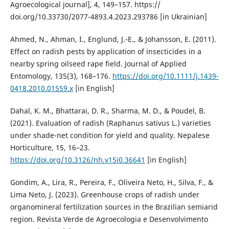
Agroecological journal], 4, 149–157. https://
doi.org/10.33730/2077-4893.4.2023.293786 [in Ukrainian]
Ahmed, N., Ahman, I., Englund, J.-E., & Johansson, E. (2011).
Effect on radish pests by application of insecticides in a
nearby spring oilseed rape field. Journal of Applied
Entomology, 135(3), 168–176.
https://doi.org/10.1111/j.1439-
0418.2010.01559.x
[in English]
Dahal, K. M., Bhattarai, D. R., Sharma, M. D., & Poudel, B.
(2021). Evaluation of radish (Raphanus sativus L.) varieties
under shade-net condition for yield and quality. Nepalese
Horticulture, 15, 16–23.
https://doi.org/10.3126/nh.v15i0.36641
[in English]
Gondim, A., Lira, R., Pereira, F., Oliveira Neto, H., Silva, F., &
Lima Neto, J. (2023). Greenhouse crops of radish under
organomineral fertilization sources in the Brazilian semiarid
region. Revista Verde de Agroecologia e Desenvolvimento