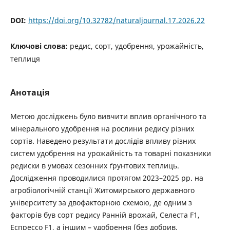
DOI:
https://doi.org/10.32782/naturaljournal.17.2026.22
Ключові слова:
редис, сорт, удобрення, урожайність,
теплиця
Анотація
Метою досліджень було вивчити вплив органічного та
мінерального удобрення на рослини редису різних
сортів. Наведено результати дослідів впливу різних
систем удобрення на урожайність та товарні показники
редиски в умовах сезонних ґрунтових теплиць.
Дослідження проводилися протягом 2023–2025 рр. на
агробіологічній станції Житомирського державного
університету за двофакторною схемою, де одним з
факторів був сорт редису Ранній врожай, Селеста F1,
Еспрессо F1, а іншим – удобрення (без добрив,