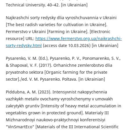
Technical University. 40–42. [in Ukrainian]
Najkrashchi sorty redysky dlia vyroshchuvannia v Ukraini
[The best radish varieties for cultivation in Ukraine].
Fermerstvo v Ukraini [Farming in Ukraine]. [Electronic
resource] URL:
https://www.fermerstvo.org.ua/naikrashchi-
sorty-redysky.html
(access date 10.03.2026) [in Ukrainian]
Pysarenko, V. M. (Ed.), Pysarenko, P. V., Ponomarenko, S. V.,
& Shapoval, V. F. (2017). Orhanichne zemlerobstvo dlia
pryvatnoho sektora [Organic farming for the private
sector]./ed. V. M. Pysarenko. Poltava. [in Ukrainian]
Piddubna, A. M. (2023). Intensyvnist nakopychennia
vazhkykh metaliv ovochamy vyroshchenymy v umovakh
zakrytykh gruntiv [Intensity of heavy metal accumulation in
vegetables grown in protected ground]. Materialy III
Mizhnarodnoyi naukovo-praktychnoyi konferentsiyi
"VinSmartEco" [Materials of the III International Scientific