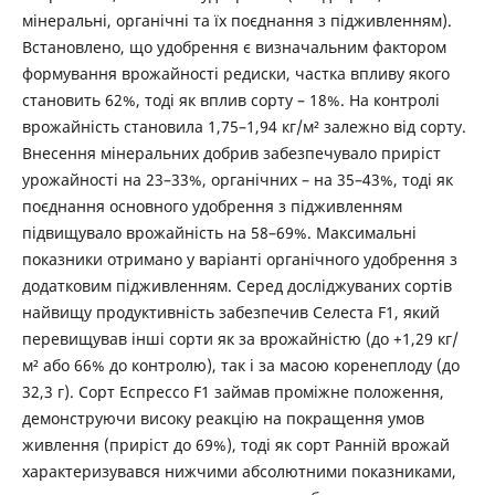
мінеральні, органічні та їх поєднання з підживленням).
Встановлено, що удобрення є визначальним фактором
формування врожайності редиски, частка впливу якого
становить 62%, тоді як вплив сорту – 18%. На контролі
врожайність становила 1,75–1,94 кг/м² залежно від сорту.
Внесення мінеральних добрив забезпечувало приріст
урожайності на 23–33%, органічних – на 35–43%, тоді як
поєднання основного удобрення з підживленням
підвищувало врожайність на 58–69%. Максимальні
показники отримано у варіанті органічного удобрення з
додатковим підживленням. Серед досліджуваних сортів
найвищу продуктивність забезпечив Селеста F1, який
перевищував інші сорти як за врожайністю (до +1,29 кг/
м² або 66% до контролю), так і за масою коренеплоду (до
32,3 г). Сорт Еспрессо F1 займав проміжне положення,
демонструючи високу реакцію на покращення умов
живлення (приріст до 69%), тоді як сорт Ранній врожай
характеризувався нижчими абсолютними показниками,