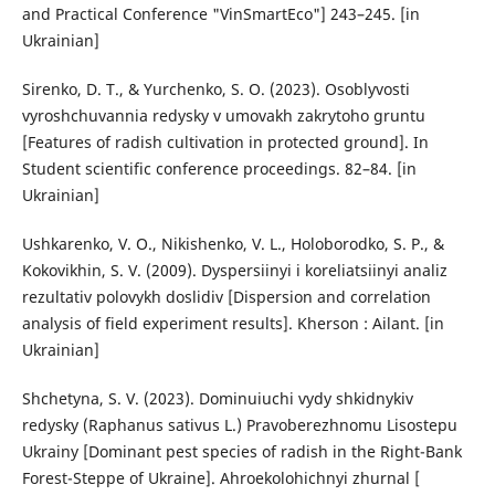
and Practical Conference "VinSmartEco"] 243–245. [in
Ukrainian]
Sirenko, D. T., & Yurchenko, S. O. (2023). Osoblyvosti
vyroshchuvannia redysky v umovakh zakrytoho gruntu
[Features of radish cultivation in protected ground]. In
Student scientific conference proceedings. 82–84. [in
Ukrainian]
Ushkarenko, V. O., Nikishenko, V. L., Holoborodko, S. P., &
Kokovikhin, S. V. (2009). Dyspersiinyi i koreliatsiinyi analiz
rezultativ polovykh doslidiv [Dispersion and correlation
analysis of field experiment results]. Kherson : Ailant. [in
Ukrainian]
Shchetyna, S. V. (2023). Dominuiuchi vydy shkidnykiv
redysky (Raphanus sativus L.) Pravoberezhnomu Lisostepu
Ukrainy [Dominant pest species of radish in the Right-Bank
Forest-Steppe of Ukraine]. Ahroekolohichnyi zhurnal [