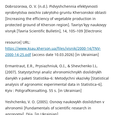
Dobrozorova, O. V. (n.d.). Pidvyshchennia efektyvnosti
vyrobnytstva ovochiv zakrytoho gruntu Khersonskoi oblasti
[Increasing the efficiency of vegetable production in
protected ground of Kherson region]. Tavriys’kyy naukovyy
visnyk [Tavria Scientific Bulletin], 14, 105–109 [Electronic
resource] URL:
https://www.ksau.kherson.ua/files/visnik/2000-14/TNV-
2000-14-25.pdf
(access date 10.03.2026) [in Ukrainian]
Ermantraut, E.R., Prysiazhniuk, O.I., & Shevchenko I.L.
(2007). Statystychnyi analiz ahronomichnykh doslidnykh
danykh v paketi Statistika–6: Metodychni vkazivky [Statistical
analysis of agronomic experimental data in Statistica–6].
Kyiv : PoligrafKonsalting. 55 s. [in Ukrainian]
Yeshchenko, V. O. (2005). Osnovy naukovykh doslidzhen v
ahronomii [Fundamentals of scientific research in
agronomy]. Diia. [in Ukrainian]