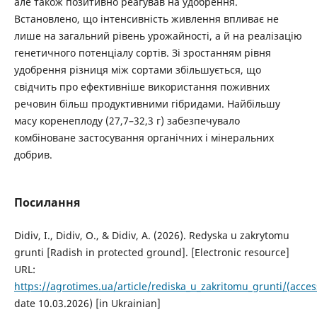
але також позитивно реагував на удобрення.
Встановлено, що інтенсивність живлення впливає не
лише на загальний рівень урожайності, а й на реалізацію
генетичного потенціалу сортів. Зі зростанням рівня
удобрення різниця між сортами збільшується, що
свідчить про ефективніше використання поживних
речовин більш продуктивними гібридами. Найбільшу
масу коренеплоду (27,7–32,3 г) забезпечувало
комбіноване застосування органічних і мінеральних
добрив.
Посилання
Didiv, I., Didiv, O., & Didiv, A. (2026). Redyska u zakrytomu
grunti [Radish in protected ground]. [Electronic resource]
URL:
https://agrotimes.ua/article/rediska_u_zakritomu_grunti/(acces
date 10.03.2026) [in Ukrainian]