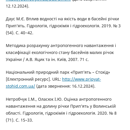
12.12.2024).
Даус М.Є. Вплив водності на якість води в басейні річки
Прип’ять. Гідрологія, гідрохімія і гідроекологія. 2019. № 3
(54). С. 40−42.
Методика розрахунку антропогенного навантаження і
класифікації екологічного стану басейнів малих річок
України / А.В. Яцик та ін. Київ, 2007. 71 с.
Національний природний парк «Прип’ять – Стохід»
[Електронний ресурс]. URL:
http://www.pripyat-
stohid.com.ua/
(дата звернення: 16.12.2024).
Нетробчук І.М., Оласюк І.Ю. Оцінка антропогенного
навантаження на долину річки Прип’ять у Волинській
області. Гідрологія, гідрохімія і гідроекологія. 2020. № 8
(71). С. 15–33.