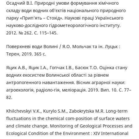
Осадчий В.І. Природні умови формування хімічного
складу води водних об’єктів національного природного
парку «Прип’ять – Стохід». Наукові праці Українського
науково-дослідного гідрометеорологічного інституту.
2012. № 262. С. 115–145.
Поверхневі води Волині / Я.О. Мольчак та ін. Луцьк :
Терен, 2019. 365 с.
Яцик А.В., Яцик І.А., Гопчак І.В., Басюк Т.О. Оцінка стану
водних екосистем Волинської області за рівнем
антропогенного навантаження. Вісник аграрної науки:
агроекологія, радіоло-гія, меліорація. 2019. Вип. 10. С. 77–
82.
Khilchevskyi V.К., Kurylo S.М., Zabokrytska M.R. Long-term
fluctuations in the chemical com-position of surface waters
and climate change. Monitoring of Geological Processes and
Ecological Condition of the Environment : XIV International