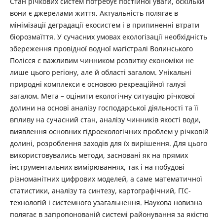
Стан річкових систем потребує постійної уваги, оскільки
вони є джерелами життя. Актуальність полягає в
мінімізації деградації екосистем і в припиненні втрати
біорозмаїття. У сучасних умовах екологізації необхідність
збереження провідної водної магістралі Волинського
Полісся є важливим чинником розвитку економіки не
лише цього регіону, але й області загалом. Унікальні
природні комплекси є основою рекреаційної галузі
загалом. Мета – оцінити екологічну ситуацію річкової
долини на основі аналізу господарської діяльності та її
впливу на сучасний стан, аналізу чинників якості води,
виявлення основних гідроекологічних проблем у річковій
долині, розроблення заходів для їх вирішення. Для цього
використовувались методи, засновані як на прямих
інструментальних вимірюваннях, так і на побудові
різноманітних цифрових моделей, а саме математичної
статистики, аналізу та синтезу, картографічний, ГІС-
технологій і системного узагальнення. Наукова новизна
полягає в запропонованій системі районування за якістю