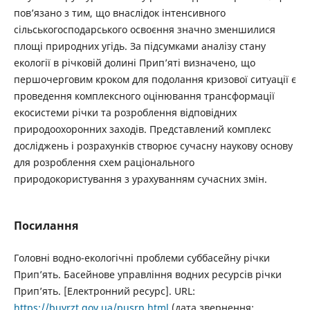
пов’язано з тим, що внаслідок інтенсивного
сільськогосподарського освоєння значно зменшилися
площі природних угідь. За підсумками аналізу стану
екології в річковій долині Прип’яті визначено, що
першочерговим кроком для подолання кризової ситуації є
проведення комплексного оцінювання трансформації
екосистеми річки та розроблення відповідних
природоохоронних заходів. Представлений комплекс
досліджень і розрахунків створює сучасну наукову основу
для розроблення схем раціонального
природокористування з урахуванням сучасних змін.
Посилання
Головні водно-екологічні проблеми суббасейну річки
Прип’ять. Басейнове управління водних ресурсів річки
Прип’ять. [Електронний ресурс]. URL:
https://buvrzt.gov.ua/pusrp.html
(дата звернення: