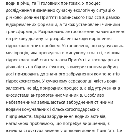
води в річці та її головних притоках. У процесі
дослідження визначено сучасну екологічну ситуацію
річкової долини Прип’яті Волинського Полісся в рамках
відокремлених формацій, а також установлені чинники
трансформації. Розраховано антропогенне навантаження
на річкову долину та розроблені заходи вирішення
гідроекологічних проблем. Установлено, що осушувальна
меліорація, яка проведена в минулому столітті, змінила
гідроекологіний стан заплави Прип’яті, а господарська
діяльність на бідних ґрунтах, з використанням добрив,
досі призводить до значного забруднення компонентів
гідроекосистеми. У сучасному середовищі якість води
залежить не від природних процесів, а від утручання в
екосистеми антропогенних чинників. Особливо
небезпечними залишаються забруднення стічними
водами комунальних і сільськогосподарських
підприємств. Окрім забруднення водних активів,
нагальною проблемою, що потребує вирішення, є
існуюча структура земель у річковій долині Прип’яті. Це