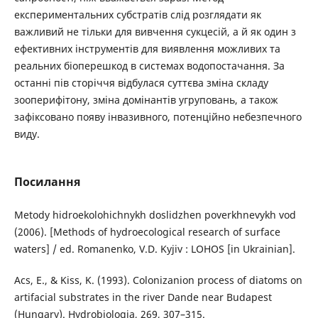
експериментальних субстратів слід розглядати як
важливий не тільки для вивчення сукцесій, а й як один з
ефективних інструментів для виявлення можливих та
реальних біоперешкод в системах водопостачання. За
останні пів сторіччя відбулася суттєва зміна складу
зооперифітону, зміна домінантів угруповань, а також
зафіксовано появу інвазивного, потенційно небезпечного
виду.
Посилання
Metody hidroekolohichnykh doslidzhen poverkhnevykh vod
(2006). [Methods of hydroecological research of surface
waters] / ed. Romanenko, V.D. Kyjiv : LOHOS [in Ukrainian].
Acs, E., & Kiss, K. (1993). Colonizanion process of diatoms on
artifacial substrates in the river Dande near Budapest
(Hungary). Hydrobiologia, 269, 307–315.