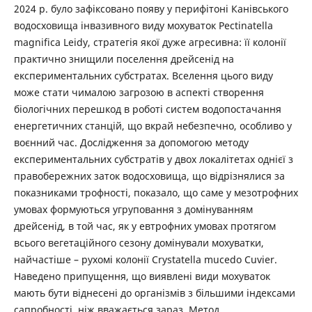
2024 р. було зафіксовано появу у перифітоні Канівського
водосховища інвазивного виду мохуваток Pectinatella
magnifica Leidy, стратегія якої дуже агресивна: її колонії
практично знищили поселення дрейсенід на
експериментальних субстратах. Вселення цього виду
може стати чималою загрозою в аспекті створення
біологічних перешкод в роботі систем водопостачання
енергетичних станцій, що вкрай небезпечно, особливо у
воєнний час. Дослідження за допомогою методу
експериментальних субстратів у двох локалітетах однієї з
правобережних заток водосховища, що відрізнялися за
показниками трофності, показало, що саме у мезотрофних
умовах формуються угруповання з домінуванням
дрейсенід, в той час, як у евтрофних умовах протягом
всього вегетаційного сезону домінували мохуватки,
найчастіше – рухомі колонії Crуstatella mucedo Cuvier.
Наведено припущення, що виявлені види мохуваток
мають бути віднесені до організмів з більшими індексами
сапробності, ніж вважається зараз. Метод