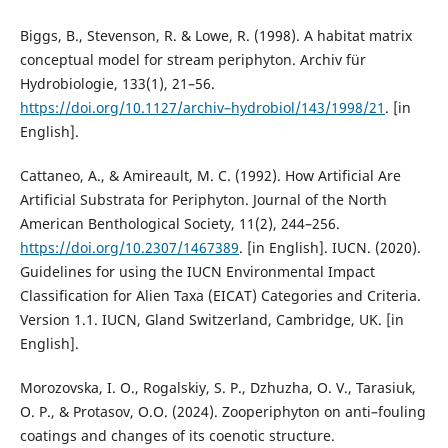
Biggs, B., Stevenson, R. & Lowe, R. (1998). A habitat matrix
conceptual model for stream periphyton. Archiv für
Hydrobiologie, 133(1), 21–56.
https://doi.org/10.1127/archiv–hydrobiol/143/1998/21
. [in
English].
Cattaneo, A., & Amireault, M. C. (1992). How Artificial Are
Artificial Substrata for Periphyton. Journal of the North
American Benthological Society, 11(2), 244–256.
https://doi.org/10.2307/1467389
. [in English]. IUCN. (2020).
Guidelines for using the IUCN Environmental Impact
Classification for Alien Taxa (EICAT) Categories and Criteria.
Version 1.1. IUCN, Gland Switzerland, Cambridge, UK. [in
English].
Morozovska, I. O., Rogalskiy, S. P., Dzhuzha, O. V., Tarasiuk,
O. P., & Protasov, O.O. (2024). Zooperiphyton on anti–fouling
coatings and changes of its coenotic structure.