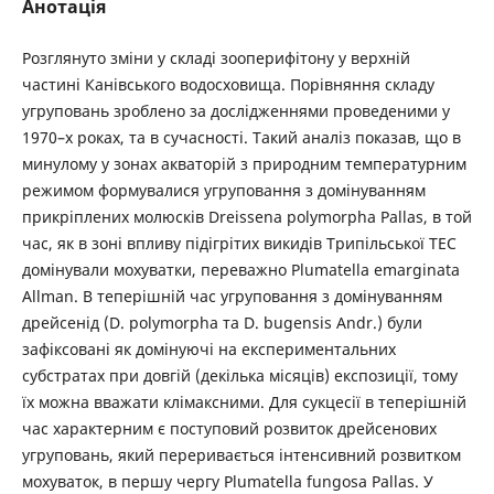
Анотація
Розглянуто зміни у складі зооперифітону у верхній
частині Канівського водосховища. Порівняння складу
угруповань зроблено за дослідженнями проведеними у
1970–х роках, та в сучасності. Такий аналіз показав, що в
минулому у зонах акваторій з природним температурним
режимом формувалися угруповання з домінуванням
прикріплених молюсків Dreissena polymorpha Pallas, в той
час, як в зоні впливу підігрітих викидів Трипільської ТЕС
домінували мохуватки, переважно Plumatella emarginаta
Allman. В теперішній час угруповання з домінуванням
дрейсенід (D. polymorpha та D. bugensis Andr.) були
зафіксовані як домінуючі на експериментальних
субстратах при довгій (декілька місяців) експозиції, тому
їх можна вважати клімаксними. Для сукцесії в теперішній
час характерним є поступовий розвиток дрейсенових
угруповань, який переривається інтенсивний розвитком
мохуваток, в першу чергу Plumatella fungosa Pallas. У