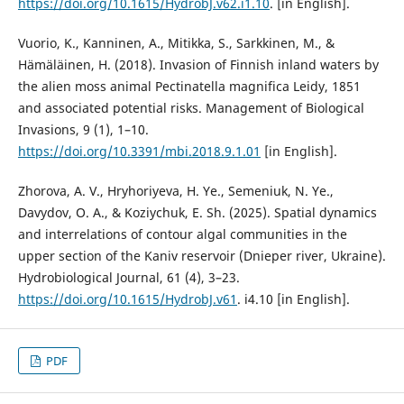
https://doi.org/10.1615/HydrobJ.v62.i1.10
. [in English].
Vuorio, K., Kanninen, A., Mitikka, S., Sarkkinen, M., &
Hämäläinen, H. (2018). Invasion of Finnish inland waters by
the alien moss animal Pectinatella magnifica Leidy, 1851
and associated potential risks. Management of Biological
Invasions, 9 (1), 1–10.
https://doi.org/10.3391/mbi.2018.9.1.01
[in English].
Zhorova, A. V., Hryhoriyeva, H. Ye., Semeniuk, N. Ye.,
Davydov, O. A., & Koziychuk, E. Sh. (2025). Spatial dynamics
and interrelations of contour algal communities in the
upper section of the Kaniv reservoir (Dnieper river, Ukraine).
Hydrobiological Journal, 61 (4), 3–23.
https://doi.org/10.1615/HydrobJ.v61
. i4.10 [in English].
PDF