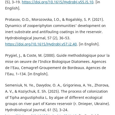
(5), 3–19.
https://doi.org/10.1615/HydrobJ.v55.i5.10
. [in
English].
Protasov, O.O., Morozovska, I.O., & Rogalskiy, S. P. (2021).
Dynamics of zooperiphyton communities' development on
inert substrate and antifouling coatings in the reservoir.
Hydrobiological Journal, 57 (2), 36–53.
https://doi.org/10.1615/HydrobJ.v57.i2.40
. [in English].
Prygiel, J., & Coste, M. (2000). Guide methodologique pour la
mise on oeuvre de l’Indice Biologique Diatomees. Agences
de l’Eau, Cemagref-Groupement de Bordeaux. Agences de
l’Eau, 1–134. [in English].
Semeniuk, N. Ye., Davydov, O. A., Grigorieva, A. Ye., Zhorova,
A. V., & Koziychuk, E. Sh. (2025). The process of colonization
of Tipha angustipholia L. by algae of different ecological
groups on river part of Kanev reservoir (r. Dnieper, Ukraine).
Hydrobiological Journal, 61 (5), 3–24.