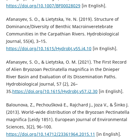
https://doi.org/10.1007/BF00028029
[in English].
Afanasyev, S. O., & Lietytska, Ye. N. (2019). Structure of
Dominance/Diversity of Benthic Macroinveretebrate
Communities in the Carpathian Rivers. Hydrobiological
Journal, 55(4), 3–15.
https://doi.org/10.1615/HydrobJ.v55.i4.10
[in English].
Afanasyev, S. O., & Lietytska, O. M. (2021). The First Record
of Alien Bryozoan Pectinatella magnifica in the Dnieper
River Basin and Evaluation of its Dissemination Paths.
Hydrobiological Journal, 57 (2), 26–
35.
https://doi.org/10.1615/HydrobJ.v57.i2.30
[in English].
Balounova, Z., Pechoušková E., Rajchard J., Joza V., & Šinko J.
(2013). World–wide distribution of the Bryozoan Pectinatella
magnifica (Leidy 1851). European Journal of Environmental
Sciences, 3(2), 96–100.
https://doi.org/10.14712/23361964.2015.11
[in English].