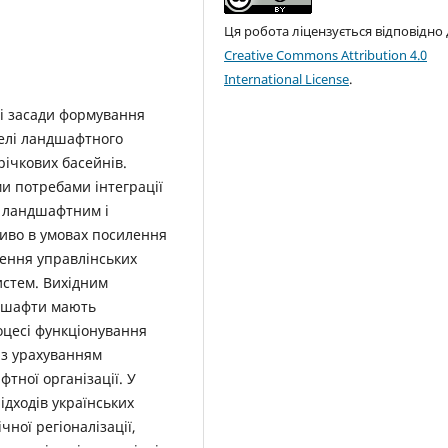
Ця робота ліцензується відповідно
Creative Commons Attribution 4.0
International License
.
ні засади формування
делі ландшафтного
річкових басейнів.
и потребами інтеграції
з ландшафтним і
иво в умовах посилення
ження управлінських
истем. Вихідним
ндшафти мають
оцесі функціонування
 з урахуванням
тної організації. У
ідходів українських
чної регіоналізації,