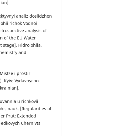
ian].
pektyvnyi analiz doslidzhen
ohii richok Vodnoi
trospective analysis of
on of the EU Water
 stage]. Hidrolohiia,
chemistry and
Mistse i prostir
). Kyiv: Vydavnycho-
Ukrainian].
uvannia u richkovii
hr. nauk. [Regularities of
per Prut: Extended
i Fedkovych Chernivtsi