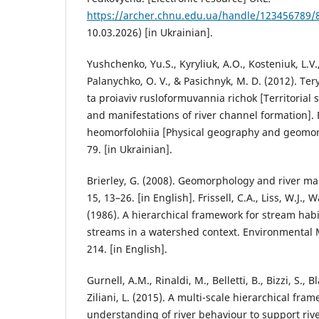
https://archer.chnu.edu.ua/handle/123456789/
10.03.2026) [in Ukrainian].
Yushchenko, Yu.S., Kyryliuk, A.O., Kosteniuk, L.V
Palanychko, O. V., & Pasichnyk, M. D. (2012). Te
ta proiaviv rusloformuvannia richok [Territorial s
and manifestations of river channel formation]. 
heomorfolohiia [Physical geography and geomorp
79. [in Ukrainian].
Brierley, G. (2008). Geomorphology and river 
15, 13–26. [in English]. Frissell, C.A., Liss, W.J.,
(1986). A hierarchical framework for stream habit
streams in a watershed context. Environmental
214. [in English].
Gurnell, A.M., Rinaldi, M., Belletti, B., Bizzi, S., 
Ziliani, L. (2015). A multi-scale hierarchical fr
understanding of river behaviour to support ri