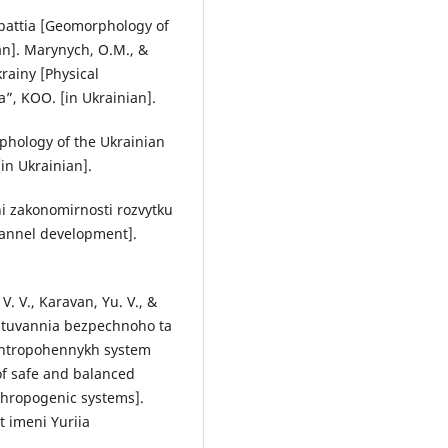
rpattia [Geomorphology of
ian]. Marynych, O.M., &
rainy [Physical
a”, KOO. [in Ukrainian].
phology of the Ukrainian
[in Ukrainian].
i zakonomirnosti rozvytku
hannel development].
. V., Karavan, Yu. V., &
untuvannia bezpechnoho ta
antropohennykh system
of safe and balanced
thropogenic systems].
t imeni Yuriia