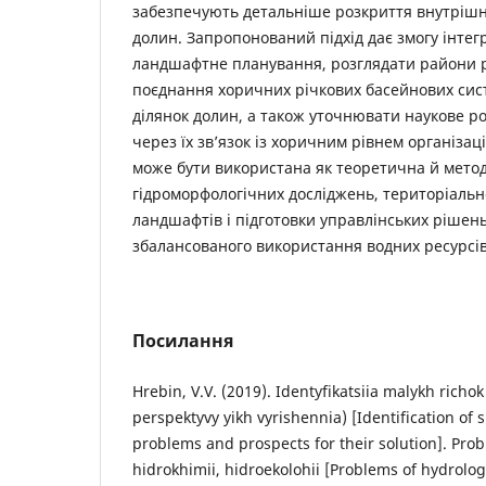
забезпечують детальніше розкриття внутрішн
долин. Запропонований підхід дає змогу інтег
ландшафтне планування, розглядати райони р
поєднання хоричних річкових басейнових сист
ділянок долин, а також уточнювати наукове р
через їх зв’язок із хоричним рівнем організа
може бути використана як теоретична й мето
гідроморфологічних досліджень, територіальн
ландшафтів і підготовки управлінських рішень
збалансованого використання водних ресурсів
Посилання
Hrebin, V.V. (2019). Identyfikatsiia malykh richo
perspektyvy yikh vyrishennia) [Identification of s
problems and prospects for their solution]. Prob
hidrokhimii, hidroekolohii [Problems of hydrolo