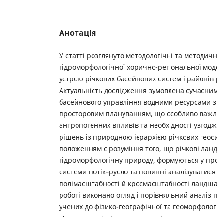
Анотація
У статті розглянуто методологічні та методич
гідроморфологічної хорично-регіональної мо
устрою річкових басейнових систем і районів 
Актуальність дослідження зумовлена сучасним
басейнового управління водними ресурсами 
просторовим плануванням, що особливо важл
антропогенних впливів та необхідності узгод
рішень із природною ієрархією річкових геос
положенням є розуміння того, що річкові ла
гідроморфологічну природу, формуються у пр
системи потік–русло та повинні аналізуватися
полімасштабності й кросмасштабності ландшаф
роботі виконано огляд і порівняльний аналіз п
учених до фізико-географічної та геоморфологі