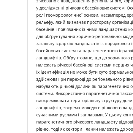
з’ясовано співвідношення регіонального, хори
у дослідженні річкових басейнових систем. Ос
ролі геоморфологічної основи, насамперед ер
рельєфу, який визначає просторову організац
басейнів і пов’язаних із ними ландшафтних ко
для обґрунтування хорично-регіональної моде
загальну ієрархію ландшафтів із порядковою 
басейнових систем та парагенетичною ієрарх
ландшафтів. Обґрунтовано, що до хоричного 
належать річкові басейнові системи перших ч
їх ідентифікація не може бути суто формально
здійснюваПри переході до регіонального рів
набувають річкові долини як парагенетично 
системи. Використання парагенетичної таксон
виокремлювати територіальну структуру доли
ландшафтів, зокрема молодого річкового лан
сучасними руслами і заплавами. У цьому конте
парагенетичного річкового ландшафту відпов
рівню, тоді як сектори і ланки належать до хо