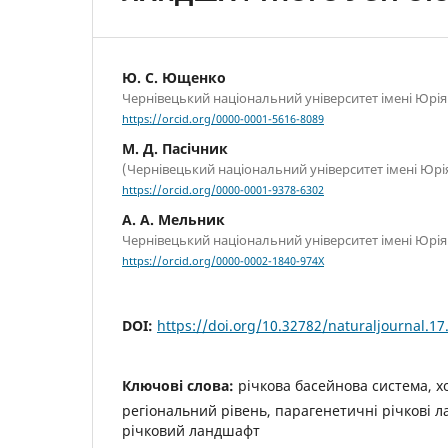
Ю. С. Ющенко
Чернівецький національний університет імені Юрі
https://orcid.org/0000-0001-5616-8089
М. Д. Пасічник
(Чернівецький національний університет імені Юр
https://orcid.org/0000-0001-9378-6302
А. А. Мельник
Чернівецький національний університет імені Юрі
https://orcid.org/0000-0002-1840-974X
DOI:
https://doi.org/10.32782/naturaljournal.17
Ключові слова:
річкова басейнова система, х
регіональний рівень, парагенетичні річкові 
річковий ландшафт