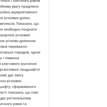
чного і топічного рівнів
обливу увагу приділено
озійно-акумулятивного
ію річкових долин,
мплексів. Показано, що
лі необхідно поєднати
ієрархією річкових
ією річково-долинних
рівня переважно
отирьох порядків, однак
ю і повинна
ня ключового значення
організовані ландшафтні
омії дає змогу
нно-річкових
дшафту, сформованого
ксті показано, що пояс
ідає регіональному
ричного рівня та