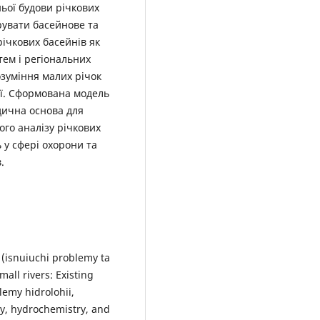
ьої будови річкових
рувати басейнове та
ічкових басейнів як
ем і регіональних
озуміння малих річок
ції. Сформована модель
дична основа для
ого аналізу річкових
 у сфері охорони та
.
k (isnuiuchi problemy ta
mall rivers: Existing
lemy hidrolohii,
gy, hydrochemistry, and