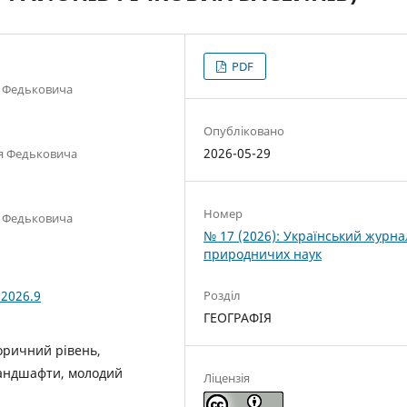
PDF
я Федьковича
Опубліковано
2026-05-29
ія Федьковича
Номер
я Федьковича
№ 17 (2026): Український журна
природничих наук
Розділ
.2026.9
ГЕОГРАФІЯ
оричний рівень,
ландшафти, молодий
Ліцензія