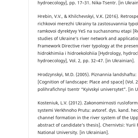
hydroecology], pp. 17–31. Nika-Tsentr. [in Ukrain
Hrebin, V.V., & Khilchevskyi, V.K. (2016). Retros
richkovoi merezhi Ukrainy ta zastosuvannia typol
ramkovoi dyrektyvy YeS na suchasnomu etapi [Re
studies of Ukraine’s river network and applicati
Framework Directive river typology at the present
hidrokhimiia i hidroekolohiia [Hydrology, hydro
hydroecology], Vol. 2, pp. 32–47. [in Ukrainian].
Hrodzynskyi, M.D. (2005). Piznannia landshaftu: 
[Cognition of landscape: Place and space] (Vol. 2
polihrafichnyi tsentr “Kyivskyi universytet”. [in 
Kosteniuk, L.V. (2012). Zakonomirnosti rusloform
systemi Verkhnoho Prutu: avtoref. dys. kand. heo
channel formation in the river system of the Up
abstract of candidate’s thesis]. Chernivtsi: Yuri
National University. [in Ukrainian].