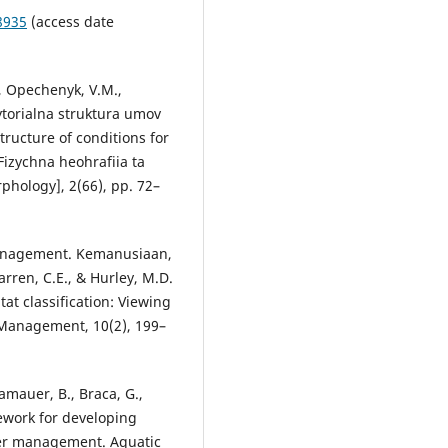
8935
(access date
., Opechenyk, V.M.,
rytorialna struktura umov
tructure of conditions for
Fizychna heohrafiia ta
hology], 2(66), pp. 72–
management. Kemanusiaan,
 Warren, C.E., & Hurley, M.D.
at classification: Viewing
 Management, 10(2), 199–
Blamauer, B., Braca, G.,
amework for developing
ver management. Aquatic