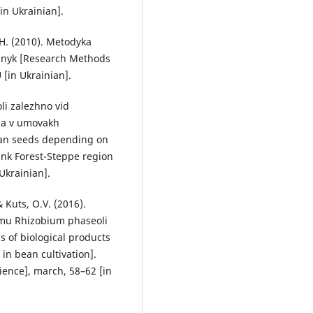
in Ukrainian].
.H. (2010). Metodyka
bnyk [Research Methods
[in Ukrainian].
li zalezhno vid
nia v umovakh
ean seeds depending on
Bank Forest-Steppe region
 Ukrainian].
& Kuts, O.V. (2016).
amu Rhizobium phaseoli
s of biological products
in bean cultivation].
cience], march, 58–62 [in