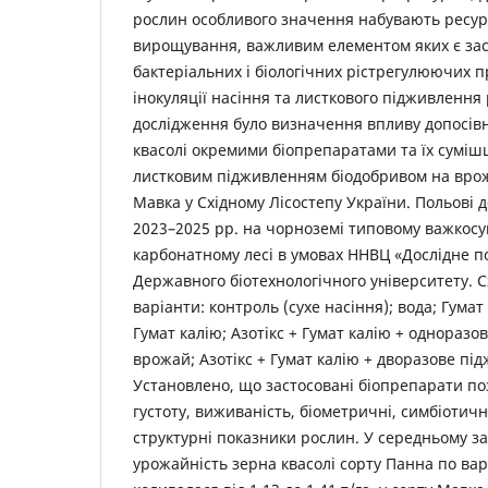
рослин особливого значення набувають ресур
вирощування, важливим елементом яких є за
бактеріальних і біологічних рістрегулюючих п
інокуляції насіння та листкового підживленн
дослідження було визначення впливу допосівн
квасолі окремими біопрепаратами та їх суміш
листковим підживленням біодобривом на врож
Мавка у Східному Лісостепу України. Польові 
2023–2025 рр. на чорноземі типовому важкос
карбонатному лесі в умовах ННВЦ «Дослідне п
Державного біотехнологічного університету. С
варіанти: контроль (сухе насіння); вода; Гумат 
Гумат калію; Азотікс + Гумат калію + однораз
врожай; Азотікс + Гумат калію + дворазове п
Установлено, що застосовані біопрепарати п
густоту, виживаність, біометричні, симбіотичн
структурні показники рослин. У середньому з
урожайність зерна квасолі сорту Панна по вар