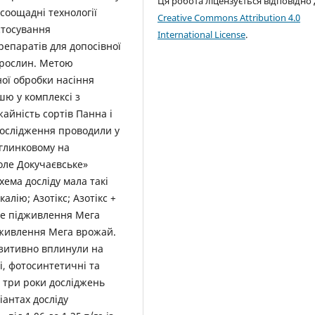
Ця робота ліцензується відповідно
соощадні технології
Creative Commons Attribution 4.0
стосування
International License
.
репаратів для допосівної
я рослин. Метою
ої обробки насіння
шю у комплексі з
айність сортів Панна і
дослідження проводили у
углинковому на
оле Докучаєвське»
хема досліду мала такі
калію; Азотікс; Азотікс +
ове підживлення Мега
ідживлення Мега врожай.
озитивно вплинули на
і, фотосинтетичні та
а три роки досліджень
іантах досліду