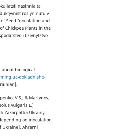
kuliatsii nasinnia ta
uktyvnist roslyn nutu v
of Seed Inoculation and
 of Chickpea Plants in the
podarstvo i lisivnytstvo
 about biological
arming.ua›dokladnishe-
rainian].
ypenko, V.S., & Martynov,
olus vulgaris L.)
kh Zakarpattia Ukrainy
 depending on inoculation
f Ukraine]. Ahrarni