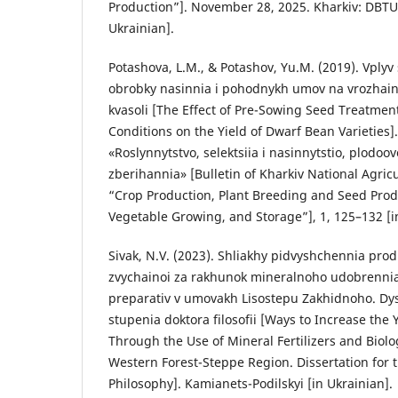
Production”]. November 28, 2025. Kharkiv: DBTU
Ukrainian].
Potashova, L.M., & Potashov, Yu.M. (2019). Vplyv
obrobky nasinnia i pohodnykh umov na vrozhain
kvasoli [The Effect of Pre-Sowing Seed Treatm
Conditions on the Yield of Dwarf Bean Varieties]
«Roslynnytstvo, selektsiia i nasinnytstio, plodoov
zberihannia» [Bulletin of Kharkiv National Agricu
“Crop Production, Plant Breeding and Seed Prod
Vegetable Growing, and Storage”], 1, 125–132 [i
Sivak, N.V. (2023). Shliakhy pidvyshchennia prod
zvychainoi za rakhunok mineralnoho udobrennia
preparativ v umovakh Lisostepu Zakhidnoho. Dys
stupenia doktora filosofii [Ways to Increase th
Through the Use of Mineral Fertilizers and Biolo
Western Forest-Steppe Region. Dissertation for 
Philosophy]. Kamianets-Podilskyi [in Ukrainian].