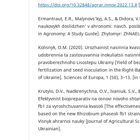
https://doi.org/10.32848/agrar.innov.2022.13.8
[
Ermantraut, E.R., Malynovs'kyj, A.S., & Didora, V
naukovykh doslidzhen' v ahronomi: navch. posi
in Agronomy: A Study Guide]. Zhytomyr: ZhNAEU 
Kolisnyk, O.M. (2020). Urozhainist nasinnia kvaso
udobrennia ta zastosuvannia inokuliatsii nasin
pravoberezhnoho Lisostepu Ukrainy [Yield of b
fertilization and seed inoculation in the Right-
of Ukraine]. Sciences of Europa, 1 (50), 3–13. [in
Krutylo, D.V., Nadkrenychna, O.V., Ivaniuk, S.V., 
Efektyvnist biopreparativ na osnovi novoho sht
fb1 za vyroshchuvannia kvasoli [The effectivenes
based on the new Rhizobium phaseoli fb1 strain 
Visnyk ahrarnoi nauky [Journal of Agricultural S
Ukrainian].