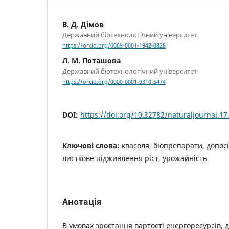
В. Д. Дімов
Державний біотехнологічний університет
https://orcid.org/0009-0001-1942-0828
Л. М. Поташова
Державний біотехнологічний університет
https://orcid.org/0000-0001-9310-5474
DOI:
https://doi.org/10.32782/naturaljournal.17
Ключові слова:
квасоля, біопрепарати, допос
листкове підживлення ріст, урожайність
Анотація
В умовах зростання вартості енергоресурсів, д