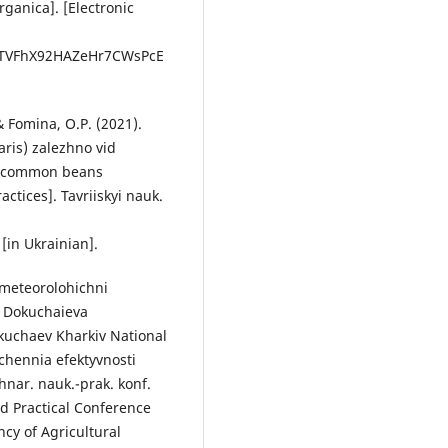
ganica]. [Electronic
EdTVFhX92HAZeHr7CWsPcE
 & Fomina, O.P. (2021).
aris) zalezhno vid
of common beans
ctices]. Tavriiskyi nauk.
[in Ukrainian].
ometeorolohichni
. Dokuchaieva
okuchaev Kharkiv National
hchennia efektyvnosti
hnar. nauk.-prak. konf.
nd Practical Conference
ncy of Agricultural