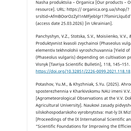
Nasha produktsiia – Organica [Our products – Or
resource]. URL: https:// organica.org.ua/shop/?
srsltid=AfmBOorOzZyl1nMFjeblgr17fomirLlqu
(access date 25.03.2026) [in Ukrainian].
Panchyshyn, V.Z., Stotska, S.V., Moisiienko, V.V.,
Produktyvnist kvasoli zvychainoi (Phaseolus vulg
elementiv tekhnolohii vyroshchuvannia [Yield 
(Phaseolus vulgaris) depending on cultivation pra
Visnyk [Tavriya Scientific Bulletin], 118, 145–151.
https://doi.org/10.32851/2226-0099.2021.118.18
Potashov, Yu.M., & Khyzhniak, S.Yu. (2025). Ahr
sposterezhennia v Kharkivskomu NAU imeni V.V
[Agrometeorological Observations at the V.V. D
Agricultural University]. Naukovi zasady pidvys
silskohospodarskoho vyrobnytstva: mat-ly IX Miz
[Proceedings of the IX International Scientific a
“Scientific Foundations for Improving the Efficie