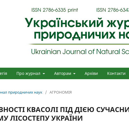
егія
Про журнал
Авторам
Архіви
Контакти
урнал природничих наук
/
АГРОНОМІЯ
НОСТІ КВАСОЛІ ПІД ДІЄЮ СУЧАСН
МУ ЛІСОСТЕПУ УКРАЇНИ