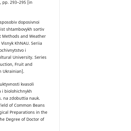
, pp. 293–295 [in
 sposobiv doposivnoi
ist shtambovykh sortiv
ent Methods and Weather
. Visnyk KhNAU. Seriia
ochivnytstvo i
ltural University. Series
uction, Fruit and
n Ukrainian].
uktyvnosti kvasoli
 i biolohichnykh
. na zdobuttia nauk.
e Yield of Common Beans
gical Preparations in the
the Degree of Doctor of