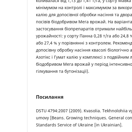
коливалася від 1,13 до 1,41 т/га, у сорту Мавка –
мінімумом на контролі і максимумом за викори
калію для допосівної обробки насіння та дво
посівів біодобривом Мега врожай. На варіант
застосування біопрепаратів отримали найбіл
урожайності: у сорту Панна 0,28 т/га або 24,8 %
або 27,4 % у порівнянні з контролем. Рекомен
допосівну обробку насіння квасолі біологічн
Азотікс і Гумат калію у комплексі з подвійни
біодобривом Мега врожай у період інтенсивно
гілкування та бутонізації).
Посилання
DSTU 4794:2007 (2009). Kvasolia. Tekhnolohiia v
umovy [Beans. Growing techniques. General condi
Standards Service of Ukraine [in Ukrainian].