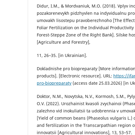
Didur, I.M., & Mordvaniuk, M.O. (2018). Vplyv ino
pozakorenevykh pidzhyvlen na indyvidualnu prod
umovakh lisostepu pravoberezhnoho [The Effect 
Foliar Fertilization on the Individual Productivity
Forest-Steppe Zone of the Right Bank]. Silske hos
[Agriculture and Forestry],
11, 26–35. [in Ukrainian].
Dokladnishe pro biopreparaty [More information
products]. [Electronic resource]. URL:
https://if
pro-biopreparaty
(access date 25.03.2026) [in Uk
Doktor, N.M., Novytska, N.V., Kormosh, S.M., Pyl
O.V. (2022). Urozhainist kvasoli zvychainoi (Phase
zalezhno vid inokuliatsii ta udobrennia v umova
[Yield of common beans (Phaseolus vulgaris L.)
and fertilization in the Transcarpathian region o
innovatsii [Agricultural innovations], 13, 53–57.