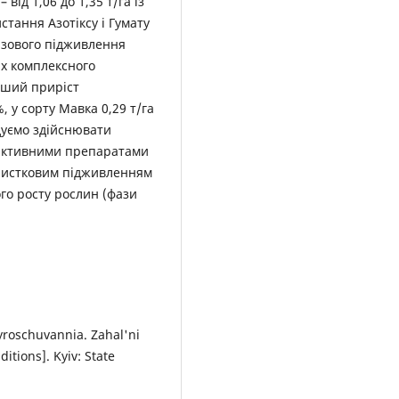
 від 1,06 до 1,35 т/га із
стання Азотіксу і Гумату
разового підживлення
ах комплексного
ьший приріст
, у сорту Мавка 0,29 т/га
дуємо здійснювати
о активними препаратами
м листковим підживленням
го росту рослин (фази
yroschuvannia. Zahal'ni
tions]. Kyiv: State