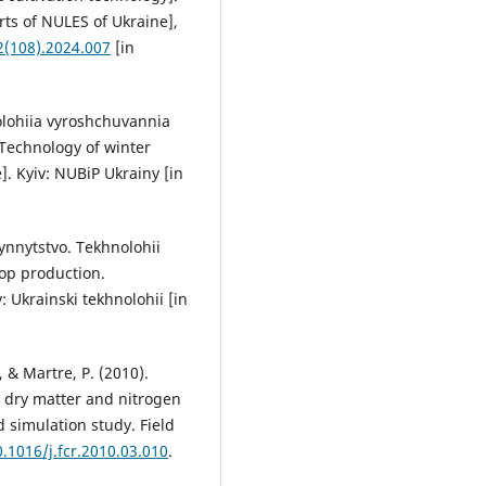
rts of NULES of Ukraine],
2(108).2024.007
[in
olohiia vyroshchuvannia
Technology of winter
]. Kyiv: NUBiP Ukrainy [in
lynnytstvo. Tekhnolohii
op production.
: Ukrainski tekhnolohii [in
., & Martre, P. (2010).
n dry matter and nitrogen
simulation study. Field
0.1016/j.fcr.2010.03.010
.