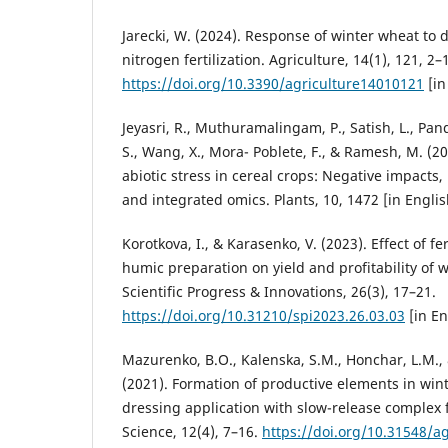
Jarecki, W. (2024). Response of winter wheat to
nitrogen fertilization. Agriculture, 14(1), 121, 2–
https://doi.org/10.3390/agriculture14010121
[in
Jeyasri, R., Muthuramalingam, P., Satish, L., Pand
S., Wang, X., Mora- Poblete, F., & Ramesh, M. (2
abiotic stress in cereal crops: Negative impacts,
and integrated omics. Plants, 10, 1472 [in Englis
Korotkova, I., & Karasenko, V. (2023). Effect of fe
humic preparation on yield and profitability of w
Scientific Progress & Innovations, 26(3), 17–21.
https://doi.org/10.31210/spi2023.26.03.03
[in En
Mazurenko, B.O., Kalenska, S.M., Honchar, L.M., 
(2021). Formation of productive elements in win
dressing application with slow-release complex fe
Science, 12(4), 7–16.
https://doi.org/10.31548/a