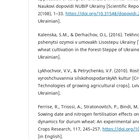
Naukovi dopovidi NUBiP Ukrainy [Scientific Repo
2(108), 1–33.
https://doi.org/10.31548/dopovidi.
Ukrainian].
Kalenska, S.M., & Derhachov, O.L. (2016). Tekhn
pshenytsi ozymoi v umovakh Lisostepu Ukrainy [
wheat cultivation in the Forest-Steppe of Ukraine
Ukrainian].
Lykhochvor, V.V., & Petrychenko, V.F. (2010). Ros
vyroshchuvannia silskohospodarskykh kultur [Cr
Technologies of growing agricultural crops]. Lviv
Ukrainian].
Ferrise, R., Triossi, A., Stratonovitch, P., Bindi, M
Sowing date and nitrogen fertilisation effects o
dynamics for durum wheat: An experimental and 
Crops Research, 117, 245–257.
https://doi.org/1
[in English].