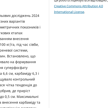
Ця робота ліцензується відповідно
Creative Commons Attribution 4.0
International License
.
льових досліджень 2024
зних варіантів
метричних показників і
ткових етапах
уванням внесення
00 кг/га, під час сівби,
реневої системи,
лин. Встановлено, що
ливало на формування
ння суперфосфату
6,6 см, карбаміду 6,3 і
вищувало контрольний
ася чітка тенденція до
обрив, де приріст
 до 0,5 см. Максимальні
за внесення карбаміду та