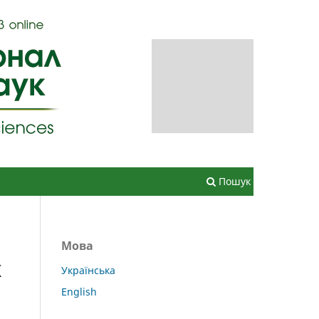
Зареєструватися
Увійти
Пошук
Мова
Х
Українська
English