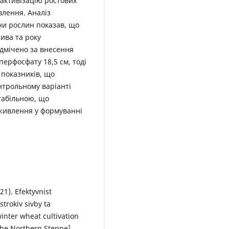
 активізацію ростових
влення. Аналіз
и рослин показав, що
ива та року
ідмічено за внесення
перфосфату 18,5 см, тоді
 показників, що
нтрольному варіанті
табільною, що
живлення у формуванні
21). Efektyvnist
trokiv sivby ta
inter wheat cultivation
the Northern Steppe].