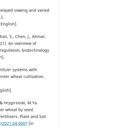
 delayed sowing and varied
12.
 English].
ian, S., Chen, J., Ahmar,
021). An overview of
 regulation, biotechnology
h].
rtilizer systems with
inter wheat cultivation.
glish].
& Hrygirevski, M.Ya.
ter wheat by seed
rtilisers. Plant and Soil
gr2021.04.0007
[in