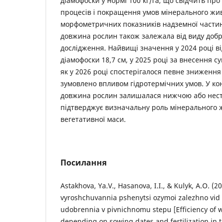
діамофоски у нормі 100 кг/га, що свідчить про
процесів і покращення умов мінерального жи
морфометричних показників надземної частин
довжина рослин також залежала від виду добр
дослідження. Найвищі значення у 2024 році в
діамофоски 18,7 см, у 2025 році за внесення су
як у 2026 році спостерігалося певне зниження
зумовлено впливом гідротермічних умов. У ко
довжина рослин залишалася нижчою або нес
підтверджує визначальну роль мінерального 
вегетативної маси.
Посилання
Astakhova, Ya.V., Hasanova, I.I., & Kulyk, A.O. (20
vyroshchuvannia pshenytsi ozymoi zalezhno vid s
udobrennia v pivnichnomu stepu [Efficiency of w
depending on sowing dates and fertilization in 