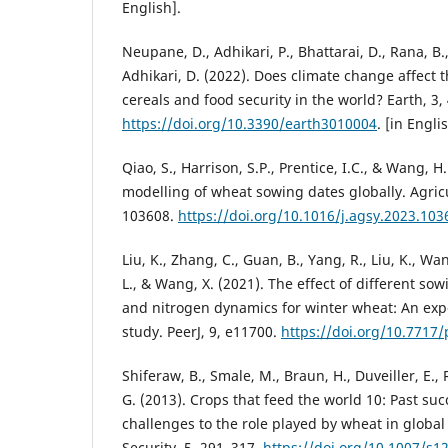
English].
Neupane, D., Adhikari, P., Bhattarai, D., Rana, B
Adhikari, D. (2022). Does climate change affect t
cereals and food security in the world? Earth, 3,
https://doi.org/10.3390/earth3010004
. [in Engli
Qiao, S., Harrison, S.P., Prentice, I.C., & Wang, 
modelling of wheat sowing dates globally. Agric
103608.
https://doi.org/10.1016/j.agsy.2023.103
Liu, K., Zhang, C., Guan, B., Yang, R., Liu, K., Wang
L., & Wang, X. (2021). The effect of different so
and nitrogen dynamics for winter wheat: An exp
study. PeerJ, 9, e11700.
https://doi.org/10.7717/
Shiferaw, B., Smale, M., Braun, H., Duveiller, E.,
G. (2013). Crops that feed the world 10: Past su
challenges to the role played by wheat in global
Security, 5, 291–317.
https://doi.org/10.1007/s1