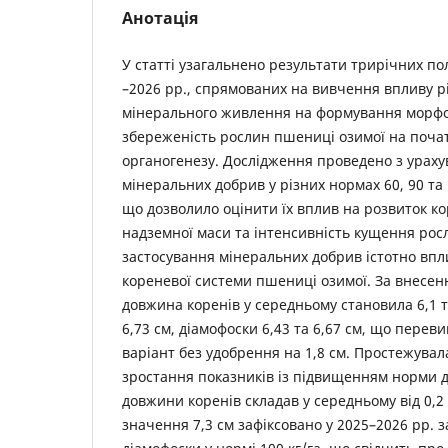
Анотація
У статті узагальнено результати трирічних по
–2026 рр., спрямованих на вивчення впливу рі
мінерального живлення на формування морфо
збереженість рослин пшениці озимої на поча
органогенезу. Дослідження проведено з урах
мінеральних добрив у різних нормах 60, 90 та 1
що дозволило оцінити їх вплив на розвиток ко
надземної маси та інтенсивність кущення рос
застосування мінеральних добрив істотно вп
кореневої системи пшениці озимої. За внесе
довжина коренів у середньому становила 6,1 та 
6,73 см, діамофоски 6,43 та 6,67 см, що пере
варіант без удобрення на 1,8 см. Простежувал
зростання показників із підвищенням норми д
довжини коренів складав у середньому від 0,2
значення 7,3 см зафіксовано у 2025–2026 рр. 