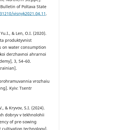
Bulletin of Poltava State
.31210/visnyk2021.04.11
.
Yu.I., & Len, O.I. (2020).
ta produktyvnist
ers on water consumption
skoi derzhavnoi ahrarnoi
ademy], 3, 54–60.
rainian].
y prohramuvannia vrozhaiu
ng]. Kyiv: Tsentr
V., & Kryvov, S.I. (2024).
h dobryv v tekhnolohii
iency of pre-sowing
t cultivation technology].