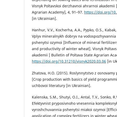
Visnyk Poltavskoi derzhavnoi ahrarnoi akademii [
Agrarian Academy], 4, 91–97.
https://doi.org/10
[in Ukrainian].
Hanhur, V.V., Kocherha, A.A., Pypko, O.S., Kabak, 
Vplyv mineralnykh dobryv na vodospozhyvannia 
pshenytsi ozymoi [Influence of mineral fertiliz
and productivity of winter wheat]. Visnyk Poltav
akademii [ Bulletin of Poltava State Agrarian Ac
https://doi.org/10.31210/visnyk2020.03.06
[in Uk
Zhatova, H.O. (2015). Roslynnytstvo z osnovam
[Crop production with basics of yield programmi
uchbovoi literatury [in Ukrainian].
Kalenska, S.M., Shutyi, O.I., Antal, T.V., Sonko, R.
Efektyvnist pryposivnoho vnesennia kompleksnyk
vyroshchuvannia pshenytsi miakoi ozymoi [Effic
application of complex fertilizers in winter whea