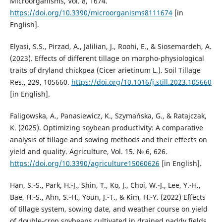
Microorganisms, Vol. 8, 1674.
https://doi.org/10.3390/microorganisms8111674
[in
English].
Elyasi, S.S., Pirzad, A., Jalilian, J., Roohi, E., & Siosemardeh, A.
(2023). Effects of different tillage on morpho-physiological
traits of dryland chickpea (Cicer arietinum L.). Soil Tillage
Res., 229, 105660.
https://doi.org/10.1016/j.still.2023.105660
[in English].
Faligowska, A., Panasiewicz, K., Szymańska, G., & Ratajczak,
K. (2025). Optimizing soybean productivity: A comparative
analysis of tillage and sowing methods and their effects on
yield and quality. Agriculture, Vol. 15. № 6, 626.
https://doi.org/10.3390/agriculture15060626
[in English].
Han, S.-S., Park, H.-J., Shin, T., Ko, J., Choi, W.-J., Lee, Y.-H.,
Bae, H.-S., Ahn, S.-H., Youn, J.-T., & Kim, H.-Y. (2022) Effects
of tillage system, sowing date, and weather course on yield
of double-crop soybeans cultivated in drained paddy fields.