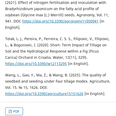
(2021). Effect of nitrogen fertilisation and inoculation with
Bradyrhizobium japonicum on the fatty acid profile of
soybean (Glycine max (L.) Merrill) seeds. Agronomy, Vol. 11,
941. DOI:
https://doi.org/10.3390/agronomy11050941
[in
English].
Telak, L. J., Pereira, P., Ferreira, C. S. S., Filipovic, V., Filipovic,
L., & Bogunovic, I. (2020). Short- Term Impact of Tillage on
Soil and the Hydrological Response within a Fig (Ficus
Carica) Orchard in Croatia. Water, 12(11), 3295.
https://doi.org/10.3390/w12113295
[in English].
Wang, L., Gao, Y., Ma, Z., & Wang, B. (2025). The quality of
seedbed and seeding under four tillage modes. Agriculture,
Vol. 15. № 15, 1626. DOI:
https://doi.org/10.3390/agriculture15151626
[in English].
PDF