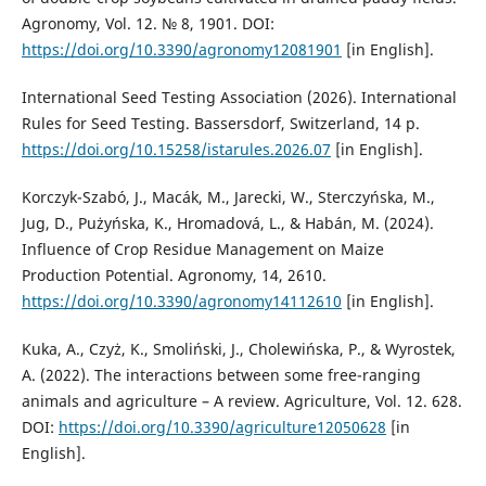
Agronomy, Vol. 12. № 8, 1901. DOI:
https://doi.org/10.3390/agronomy12081901
[in English].
International Seed Testing Association (2026). International
Rules for Seed Testing. Bassersdorf, Switzerland, 14 p.
https://doi.org/10.15258/istarules.2026.07
[in English].
Korczyk-Szabó, J., Macák, M., Jarecki, W., Sterczyńska, M.,
Jug, D., Pużyńska, K., Hromadová, L., & Habán, M. (2024).
Influence of Crop Residue Management on Maize
Production Potential. Agronomy, 14, 2610.
https://doi.org/10.3390/agronomy14112610
[in English].
Kuka, A., Czyż, K., Smoliński, J., Cholewińska, P., & Wyrostek,
A. (2022). The interactions between some free-ranging
animals and agriculture – A review. Agriculture, Vol. 12. 628.
DOI:
https://doi.org/10.3390/agriculture12050628
[in
English].