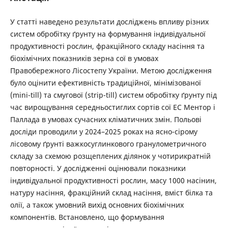
У статті наведено результати досліджень впливу різних
систем обробітку ґрунту на формування індивідуальної
продуктивності рослин, фракційного складу насіння та
біохімічних показників зерна сої в умовах
Правобережного Лісостепу України. Метою дослідження
було оцінити ефективність традиційної, мінімізованої
(mini-till) та смугової (strip-till) систем обробітку ґрунту під
час вирощування середньостиглих сортів сої ЕС Ментор і
Паллада в умовах сучасних кліматичних змін. Польові
досліди проводили у 2024–2025 роках на ясно-сірому
лісовому ґрунті важкосуглинкового гранулометричного
складу за схемою розщеплених ділянок у чотирикратній
повторності. У дослідженні оцінювали показники
індивідуальної продуктивності рослин, масу 1000 насінин,
натуру насіння, фракційний склад насіння, вміст білка та
олії, а також умовний вихід основних біохімічних
компонентів. Встановлено, що формування