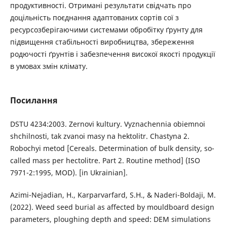
продуктивності. Отримані результати свідчать про
доцільність поєднання адаптованих сортів сої з
ресурсозберігаючими системами обробітку ґрунту для
підвищення стабільності виробництва, збереження
родючості ґрунтів і забезпечення високої якості продукції
в умовах змін клімату.
Посилання
DSTU 4234:2003. Zernovi kultury. Vyznachennia obiemnoi
shchilnosti, tak zvanoi masy na hektolitr. Chastyna 2.
Robochyi metod [Cereals. Determination of bulk density, so-
called mass per hectolitre. Part 2. Routine method] (ISO
7971-2:1995, MOD). [in Ukrainian].
Azimi-Nejadian, H., Karparvarfard, S.H., & Naderi-Boldaji, M.
(2022). Weed seed burial as affected by mouldboard design
parameters, ploughing depth and speed: DEM simulations