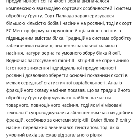
продуктивності сої та якості зерна визначалося
комплексною взаємодією сортових особливостей і систем
обробітку ґрунту. Сорт Паллада характеризувався
більшою кількістю бобів і насінин на рослині, тоді як сорт
ЕС Ментор формував крупніше й щільніше насіння з
підвищеним вмістом білка. Традиційна система обробітку
забезпечила найвищі значення загальної кількості
насіння, натури зерна та умовного збору білка й олії.
Водночас застосування mini-till і strip-till не спричинило
істотного зниження індивідуальної продуктивності
рослин і дозволило зберегти основні показники якості в
межах середньої статистичної варіабельності. Аналіз
фракційного складу насіння показав, що за традиційного
обробітку ґрунту формувалася найбільша частка
товарного, повноцінного насіння, тоді як мінімізовані
технології супроводжувалися збільшенням частки дрібних
фракцій, особливо за системи strip-till. Вміст білка й олії у
насінні переважно визначався генотипом, тоді як їх
умовний вихід залежав від загального рівня