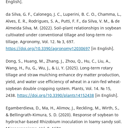
English].
da Silva, G. F., Calonego, J. C., Luperini, B. C. O., Chamma, L.,
Alves, E. R., Rodrigues, S. A., Putti, F. F., da Silva, V. M., & de
Almeida Silva, M. (2022). Soil–plant relationships in soybean
cultivated under conventional tillage and long-term no-
tillage. Agronomy, Vol. 12. № 3, 697.
https://doi.org/10.3390/agronomy12030697
[in English].
Dong, S., Huang, M., Zhang, J., Zhou, Q., Hu, C., Liu, A.,
Wang, H., Fu, G., Wu, J., & Li, Y. (2025). Long-term rotary
tillage and straw mulching enhance dry matter production,
yield, and water use efficiency of wheat in a rain-fed wheat-
soybean double cropping system. Plants, Vol. 14. № 15,
2438.
https://doi.org/10.3390/plants14152438
[in English].
Egamberdieva, D., Ma, H., Alimov, J., Reckling, M., Wirth, S.,
& Bellingrath-Kimura, S. D. (2020). Response of soybean to
hydrochar-based Rhizobium inoculation in loamy sandy soil.