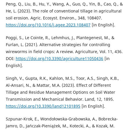
Peng, Q., Liu, B., Hu, Y., Wang, A., Guo, Q., Yin, B., Cao, Q., &
He, L. (2023). The role of conventional tillage in agricultural
soil erosion. Agric. Ecosyst. Environ., 348, 108407.
https://doi.org/10.1016/j.agee.2023.108407
[in English].
Poggi, S., Le Cointe, R., Lehmhus, J., Plantegenest, M., &
Furlan, L. (2021). Alternative strategies for controlling
wireworms in field crops: A review. Agriculture, Vol. 11, 436.
DOI:
https://doi.org/10.3390/agriculture11050436
[in
English].
Singh, V., Gupta, R.K., Kahlon, M.S., Toor, A.S., Singh, K.B.,
Al-Ansari, N., & Mattar, M.A. (2023). Effect of Different
Tillage and Residue Management Options on Soil Water
Transmission and Mechanical Behavior. Land, 12, 1895.
https://doi.org/10.3390/land12101895
[in English].
Szpunar-Krok, E., Wondołowska-Grabowska, A., Bobrecka-
Jamro, D., Jańczak-Pieniążek, M., Kotecki, A., & Kozak, M.