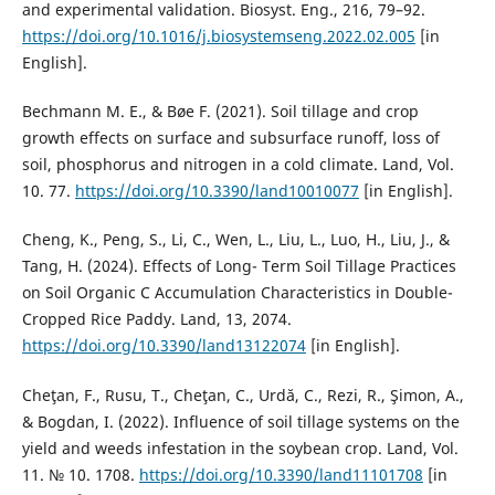
and experimental validation. Biosyst. Eng., 216, 79–92.
https://doi.org/10.1016/j.biosystemseng.2022.02.005
[in
English].
Bechmann M. E., & Bøe F. (2021). Soil tillage and crop
growth effects on surface and subsurface runoff, loss of
soil, phosphorus and nitrogen in a cold climate. Land, Vol.
10. 77.
https://doi.org/10.3390/land10010077
[in English].
Cheng, K., Peng, S., Li, C., Wen, L., Liu, L., Luo, H., Liu, J., &
Tang, H. (2024). Effects of Long- Term Soil Tillage Practices
on Soil Organic C Accumulation Characteristics in Double-
Cropped Rice Paddy. Land, 13, 2074.
https://doi.org/10.3390/land13122074
[in English].
Cheţan, F., Rusu, T., Cheţan, C., Urdă, C., Rezi, R., Şimon, A.,
& Bogdan, I. (2022). Influence of soil tillage systems on the
yield and weeds infestation in the soybean crop. Land, Vol.
11. № 10. 1708.
https://doi.org/10.3390/land11101708
[in