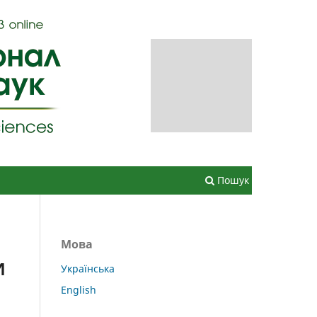
Зареєструватися
Увійти
Пошук
Мова
И
Українська
English