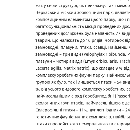
має у своїй структурі, як пейзажну, так і мемор
Черкаський міський зоологічний парк, являєт
композиційним елементом цього парку, що і 
багатофункціональність місця проведених дос
проведених досліджень була наявність 77 вид
тварин, що належать до 16 рядів, чотирьох ві
земноводні, плазуни, птахи, ссавці. Найменш
земноводні – три види (Pelophylax ribibunda, P.
плазуни – чотири види (Emys orbicularis, Trach
Lacerta agilis, Natrix natrix), що складає 9 % в
комплексу хребетних фауни парку. Найчисел
групою як було, так і лишається птахи – 54 ви
%, від усього видового комплексу хребетних, с
найчисельнішим є ряд Горобцкподібні (Passeri
екологічних груп птахів, найчисельнішою є д
Склерофільні птахи – 11%, дуплогніздники – 
генетичних фауністичних комплексів, найбіл
птахи європейського неморального та старод