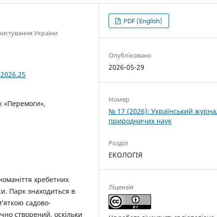
PDF (English)
ристування України
Опубліковано
2026-05-29
.2026.25
Номер
к «Перемоги»,
№ 17 (2026): Український журна
природничих наук
Розділ
ЕКОЛОГІЯ
номаніття хребетних
Ліцензія
и. Парк знаходиться в
м’яткою садово-
чно створений, оскільки