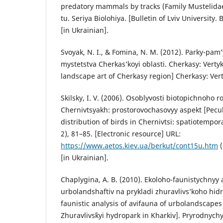
predatory mammals by tracks (Family Mustelidae)
tu. Seriya Biolohiya. [Bulletin of Lviv University. 
[in Ukrainian].
Svoyak, N. I., & Fomina, N. M. (2012). Parky-pa
mystetstva Cherkas’koyi oblasti. Cherkasy: Vert
landscape art of Cherkasy region] Cherkasy: Verti
Skilsky, I. V. (2006). Osoblyvosti biotopichnoho r
Chernivtsyakh: prostorovochasovyy aspekt [Peculi
distribution of birds in Chernivtsi: spatiotempora
2), 81–85. [Electronic resource] URL:
https://www.aetos.kiev.ua/berkut/cont15u.htm
(
[in Ukrainian].
Chaplygina, A. B. (2010). Ekoloho-faunistychnyy 
urbolandshaftiv na prykladi zhuravlivs’koho hid
faunistic analysis of avifauna of urbolandscapes
Zhuravlivs`kyi hydropark in Kharkiv]. Pryrodnych