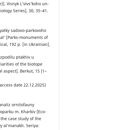
]. Visnyk L’vivs’koho un-
Biology Series], 30, 35–41.
m’yatky sadovo-parkovoho
ykal’ [Parks-monuments of
cal, 192 p. [in Ukrainian].
ozpodilu ptakhiv u
arities of the biotope
l aspect]. Berkut, 15 (1–
access date 22.12.2025)
analiz ornitofauny
roparku m. Kharkiv [Eco-
 the case study of the
yy al’manakh. Seriya: