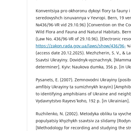
Konventsiya pro okhoronu dykoyi flory ta fauny 
seredovyshch isnuvannya v Yevropi. Bern, 19 ve
№436/96-VR vid 29.10.96) [Convention on the Co
Wild Flora and Fauna and Natural Habitats. Ber
(Law No. 436/96-VR of 29.10.96). [Electronic res
https://zakon.rada.gov.ua/laws/show/436/96-
%
(access date 20.12.2025). Mezhzherin, S. V., & La
Ssavtsi Ukrayiny. Dovidnyk-vyznachnyk. [Mammal
determiner]. Kyiv: Naukova dumka, 356 p. [in Uk
Pysanets, E. (2007). Zemnovodni Ukrayiny (posi
amfibiy Ukrayiny ta sumizhnykh krayin) [Amphib
to identifying amphibians of Ukraine and neighb
Vydavnytstvo Rayevs’koho, 192 p. [in Ukrainian].
Ruzhilenko, N. (2002). Metodyka obliku ta vyvch
populyatsiy khyzhykh ssavtsiv za slidamy (Rody
[Methodology for recording and studying the str