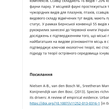
комплексів. Ссавці складають 16 видів – 20% 
фауни парку. У місцевій фауні простежується 
чужорідних видів для плазунів, птахів, ссавці
видового складу відмічених тут видів, мають
статус. У рамках Бернської конвенції 55 видів 
рукокрилих занесені до Червоної книги Україн
досліджень є підтвердженням того, що міські 
найбагатших на видове різноманіття місць в с
підтверджує ключові екологічні теорії, які сто
підходу та теорії острівного середовища існув
Посилання
Nielsen A-B., van den Bosch M., Sreetheran Mar
Konijnendijk van den Bosc. (2013). Species rich
its drivers: A review of empirical evidence. Urba
https://doi.org/10.1007/s11252-013-0316-1
[in E