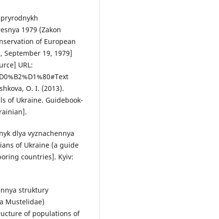
i pryrodnykh
resnya 1979 (Zakon
nservation of European
n, September 19, 1979]
ource] URL:
D0%B2%D1%80#Text
shkova, O. I. (2013).
s of Ukraine. Guidebook-
rainian].
bnyk dlya vyznachennya
ians of Ukraine (a guide
oring countries]. Kyiv:
ennya struktury
na Mustelidae)
ucture of populations of