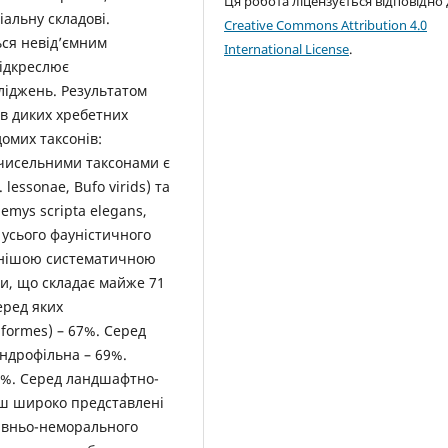
Ця робота ліцензується відповідно
іальну складові.
Creative Commons Attribution 4.0
ься невід’ємним
International License
.
підкреслює
ліджень. Результатом
ів диких хребетних
домих таксонів:
 чисельними таксонами є
 lessonae, Bufo virids) та
emys sсripta elegans,
ід усього фауністичного
ьнішою систематичною
ди, що складає майже 71
еред яких
formes) – 67%. Серед
ендрофільна – 69%.
24%. Серед ландшафтно-
ьш широко представлені
авньо-неморального