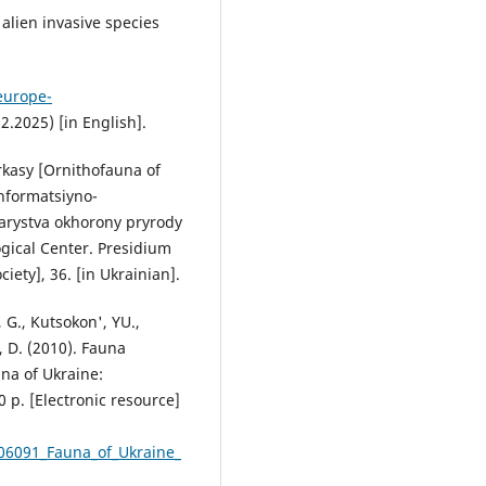
 alien invasive species
europe-
2.2025) [in English].
rkasy [Ornithofauna of
informatsiyno-
varystva okhorony pryrody
gical Center. Presidium
iety], 36. [in Ukrainian].
, G., Kutsokon', YU.,
 D. (2010). Fauna
na of Ukraine:
 p. [Electronic resource]
506091_Fauna_of_Ukraine_