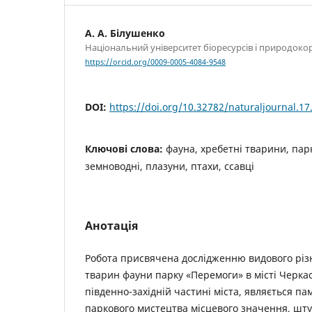
А. А. Білушенко
Національний університет біоресурсів і природоко
https://orcid.org/0009-0005-4084-9548
DOI:
https://doi.org/10.32782/naturaljournal.17
Ключові слова:
фауна, хребетні тварини, пар
земноводні, плазуни, птахи, ссавці
Анотація
Робота присвячена дослідженню видового різ
тварин фауни парку «Перемоги» в місті Черкас
південно-західній частині міста, являється па
паркового мистецтва місцевого значення, шту