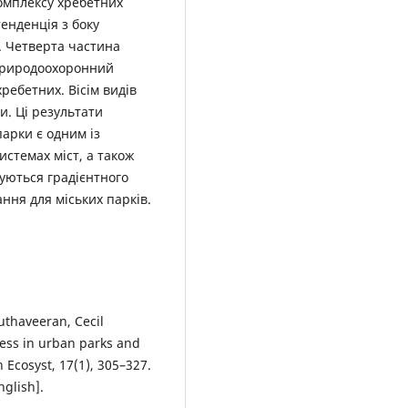
комплексу хребетних
тенденція з боку
в. Четверта частина
 природоохоронний
хребетних. Вісім видів
и. Ці результати
парки є одним із
истемах міст, а також
суються градієнтного
ання для міських парків.
uthaveeran, Cecil
ness in urban parks and
n Ecosyst, 17(1), 305–327.
nglish].