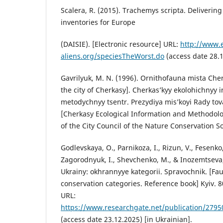
Scalera, R. (2015). Trachemys sсripta. Delivering
inventories for Europe
(DAISIE). [Electronic resource] URL:
http://www.
aliens.org/speciesTheWorst.do
(access date 28.1
Gavrilyuk, M. N. (1996). Ornithofauna mista Che
the city of Cherkasy]. Cherkas’kyy ekolohichnyy 
metodychnyy tsentr. Prezydiya mis’koyi Rady to
[Cherkasy Ecological Information and Methodolo
of the City Council of the Nature Conservation Soc
Godlevskaya, O., Parnikoza, I., Rizun, V., Fesenko
Zagorodnyuk, I., Shevchenko, M., & Inozemtseva,
Ukrainy: okhrannyye kategorii. Spravochnik. [Fau
conservation categories. Reference book] Kyiv. 80
URL:
https://www.researchgate.net/publication/279
(access date 23.12.2025) [in Ukrainian].