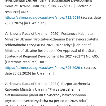
[Presidential Decree “On the Sustainable Development
Goals of Ukraine until 2030”] No. 722/2019. [Electronic
resource] URL:
https://zakon.rada.gov.ua/laws/show/722/2019
(access date
20.03.2026) [in Ukrainian].
Verkhovna Rada of Ukraine. (2020). Postanova Kabinetu
Ministriv Ukrainy “Pro zatverdzhennia Derzhavnoi stratehii
rehionalnoho rozvytku na 2021–2027 roky” [Cabinet of
Ministers of Ukraine Resolution “On Approval of the State
Strategy of Regional Development for 2021–2027”] No. 695.
[Electronic resource] URL:
https://zakon.rada.gov.ua/laws/show/695-2020-п
(access
date 20.03.2026) [in Ukrainian].
Verkhovna Rada of Ukraine. (2021). Rozporiadzhennia
Kabinetu Ministriv Ukrainy “Pro zatverdzhennia
Natsionalnoho planu dii z okhorony navkolyshnoho
pryrodnoho seredovyshcha na period do 2025 roku”