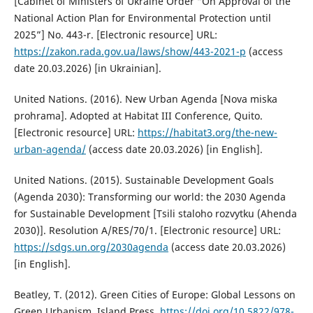
[Cabinet of Ministers of Ukraine Order “On Approval of the
National Action Plan for Environmental Protection until
2025”] No. 443-r. [Electronic resource] URL:
https://zakon.rada.gov.ua/laws/show/443-2021-р
(access
date 20.03.2026) [in Ukrainian].
United Nations. (2016). New Urban Agenda [Nova miska
prohrama]. Adopted at Habitat III Conference, Quito.
[Electronic resource] URL:
https://habitat3.org/the-new-
urban-agenda/
(access date 20.03.2026) [in English].
United Nations. (2015). Sustainable Development Goals
(Agenda 2030): Transforming our world: the 2030 Agenda
for Sustainable Development [Tsili staloho rozvytku (Ahenda
2030)]. Resolution A/RES/70/1. [Electronic resource] URL:
https://sdgs.un.org/2030agenda
(access date 20.03.2026)
[in English].
Beatley, T. (2012). Green Cities of Europe: Global Lessons on
Green Urbanism. Island Press.
https://doi.org/10.5822/978-