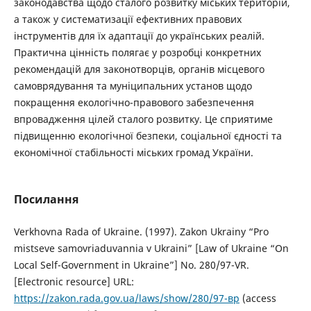
законодавства щодо сталого розвитку міських територій,
а також у систематизації ефективних правових
інструментів для їх адаптації до українських реалій.
Практична цінність полягає у розробці конкретних
рекомендацій для законотворців, органів місцевого
самоврядування та муніципальних установ щодо
покращення екологічно-правового забезпечення
впровадження цілей сталого розвитку. Це сприятиме
підвищенню екологічної безпеки, соціальної єдності та
економічної стабільності міських громад України.
Посилання
Verkhovna Rada of Ukraine. (1997). Zakon Ukrainy “Pro
mistseve samovriaduvannia v Ukraini” [Law of Ukraine “On
Local Self-Government in Ukraine”] No. 280/97-VR.
[Electronic resource] URL:
https://zakon.rada.gov.ua/laws/show/280/97-вр
(access