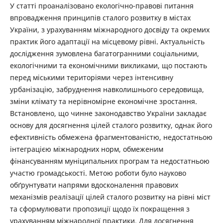
У статті проаналізовано екологічно-правові питання
впровадження принципів сталого розвитку в містах
України, з урахуванням міжнародного досвіду та окремих
практик його адаптації на місцевому рівні. Актуальність
дослідження зумовлена багатогранними соціальними,
екологічними та економічними викликами, що постають
перед міськими територіями через інтенсивну
урбанізацію, забруднення навколишнього середовища,
зміни клімату та нерівномірне економічне зростання.
Встановлено, що чинне законодавство України закладає
основу для досягнення цілей сталого розвитку, однак його
ефективність обмежена фрагментованістю, недостатньою
інтеграцією міжнародних норм, обмеженим
фінансуванням муніципальних програм та недостатньою
участю громадськості. Метою роботи було науково
обґрунтувати напрями вдосконалення правових
механізмів реалізації цілей сталого розвитку на рівні міст
та сформулювати пропозиції щодо їх покращення з
урахуванням міжнародної практики. Для досягнення