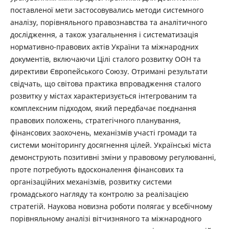
поставленої мети застосовувались методи системного
аналізу, порівняльного правознавства та аналітичного
дослідження, а також узагальнення і систематизація
нормативно-правових актів України та міжнародних
документів, включаючи Цілі сталого розвитку ООН та
директиви Європейського Союзу. Отримані результати
свідчать, що світова практика впровадження сталого
розвитку у містах характеризується інтегрованим та
комплексним підходом, який передбачає поєднання
правових положень, стратегічного планування,
фінансових заохочень, механізмів участі громади та
системи моніторингу досягнення цілей. Українські міста
демонструють позитивні зміни у правовому регулюванні,
проте потребують вдосконалення фінансових та
організаційних механізмів, розвитку системи
громадського нагляду та контролю за реалізацією
стратегій. Наукова новизна роботи полягає у всебічному
порівняльному аналізі вітчизняного та міжнародного