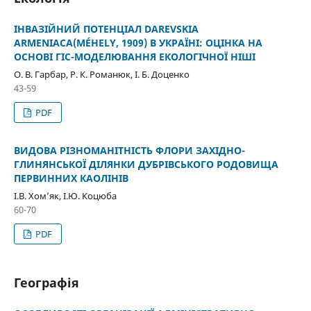
IНВАЗІЙНИЙ ПОТЕНЦІАЛ DAREVSKIA
ARMENIACA(MÉHELY, 1909) В УКРАЇНІ: ОЦІНКА НА
ОСНОВІ ГІС-МОДЕЛЮВАННЯ ЕКОЛОГІЧНОЇ НІШІ
О. В. Гарбар, Р. К. Романюк, І. Б. Доценко
43-59
PDF
ВИДОВА РІЗНОМАНІТНІСТЬ ФЛОРИ ЗАХІДНО-
ГЛИНЯНСЬКОЇ ДІЛЯНКИ ДУБРІВСЬКОГО РОДОВИЩА
ПЕРВИННИХ КАОЛІНІВ
І.В. Хом’як, І.Ю. Коцюба
60-70
PDF
Географія