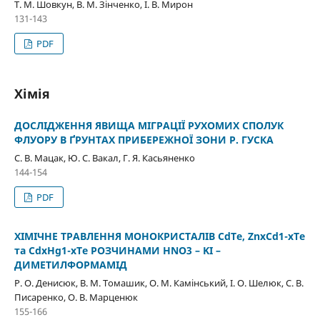
Т. М. Шовкун, В. М. Зінченко, І. В. Мирон
131-143
PDF
Хімія
ДОСЛІДЖЕННЯ ЯВИЩА МІГРАЦІЇ РУХОМИХ СПОЛУК
ФЛУОРУ В ҐРУНТАХ ПРИБЕРЕЖНОЇ ЗОНИ Р. ГУСКА
С. В. Мацак, Ю. С. Вакал, Г. Я. Касьяненко
144-154
PDF
ХІМІЧНЕ ТРАВЛЕННЯ МОНОКРИСТАЛІВ СdTe, ZnxCd1-xTe
та CdxHg1-xTe РОЗЧИНАМИ HNO3 – KI –
ДИМЕТИЛФОРМАМІД
Р. О. Денисюк, В. М. Томашик, О. М. Камінський, І. О. Шелюк, С. В.
Писаренко, О. В. Марценюк
155-166