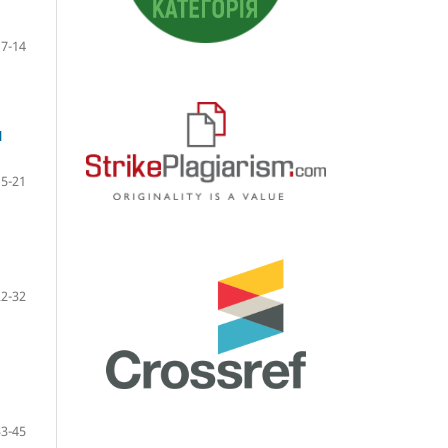
7-14
И
15-21
22-32
33-45