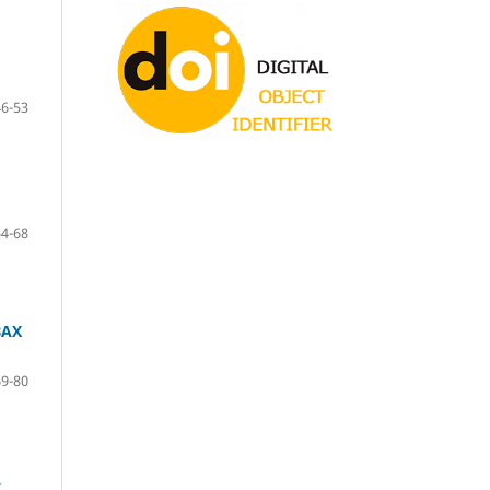
46-53
54-68
ВАХ
69-80
A