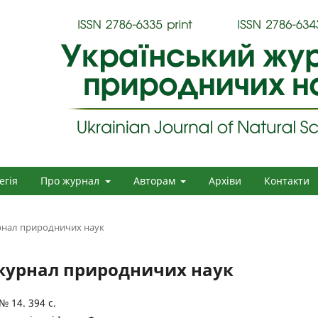
егія
Про журнал
Авторам
Архіви
Контакти
урнал природничих наук
й журнал природничих наук
№ 14. 394 с.