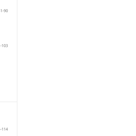
81-90
-103
-114