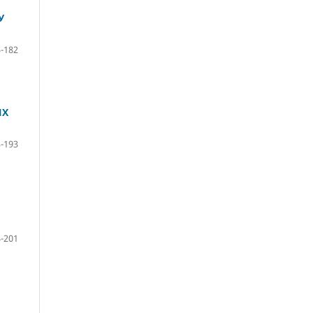
У
-182
ИХ
-193
-201