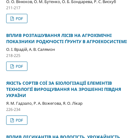
О. О. Вінюков, О. М. Бутенко, О. Б. Бондарева, Р. С. Вискуб
211-217
PDF
ВПЛИВ РОЗТАШУВАННЯ ЛІСІВ НА АГРОХІМІЧНІ
ПОКАЗНИКИ РОДЮЧОСТІ ҐРУНТУ В АГРОЕКОСИСТЕМІ
О. І. Врадій, А. В. Салямон
218-225
PDF
ЯКІСТЬ СОРТІВ СОЇ ЗА БІОЛОГІЗАЦІЇ ЕЛЕМЕНТІВ
ТЕХНОЛОГІЇ ВИРОЩУВАННЯ НА ЗРОШЕННІ ПІВДНЯ
УКРАЇНИ
Я. М. Гадзало, Р. А. Вожегова, Я. О. Лікар
226-234
PDF
ВПЛИВ ДЕСИКАНТІВ НА ВОЛОГІСТЬ, УРОЖАЙНІСТЬ