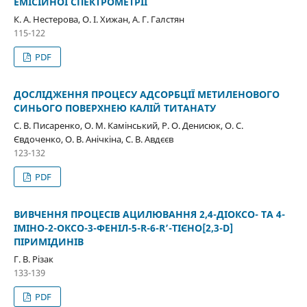
ЕМІСІЙНОЇ СПЕКТРОМЕТРІЇ
К. А. Нестерова, О. І. Хижан, А. Г. Галстян
115-122
PDF
ДОСЛІДЖЕННЯ ПРОЦЕСУ АДСОРБЦІЇ МЕТИЛЕНОВОГО
СИНЬОГО ПОВЕРХНЕЮ КАЛІЙ ТИТАНАТУ
С. В. Писаренко, О. М. Камінський, Р. О. Денисюк, О. С.
Євдоченко, О. В. Анічкіна, С. В. Авдєєв
123-132
PDF
ВИВЧЕННЯ ПРОЦЕСІВ АЦИЛЮВАННЯ 2,4-ДІОКСО- ТА 4-
ІМІНО-2-ОКСО-3-ФЕНІЛ-5-R-6-R’-ТІЄНО[2,3-D]
ПІРИМІДИНІВ
Г. В. Різак
133-139
PDF