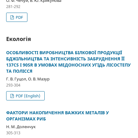
О. Ф. Чечуй, В. Ю. Крикунова
281-292
PDF
Екологія
ОСОБЛИВОСТІ ВИРОБНИЦТВА БІЛКОВОЇ ПРОДУКЦІЇ
БДЖІЛЬНИЦТВА ТА ІНТЕНСИВНІСТЬ ЗАБРУДНЕННЯ ЇЇ
137СS І 90SR В УМОВАХ МЕДОНОСНИХ УГІДЬ ЛІСОСТЕПУ
ТА ПОЛІССЯ
Г. В. Гуцол, О. В. Мазур
293-304
PDF (English)
ФАКТОРИ НАКОПИЧЕННЯ ВАЖКИХ МЕТАЛІВ У
ОРГАНІЗМАХ РИБ
Н. М. Доленчук
305-313