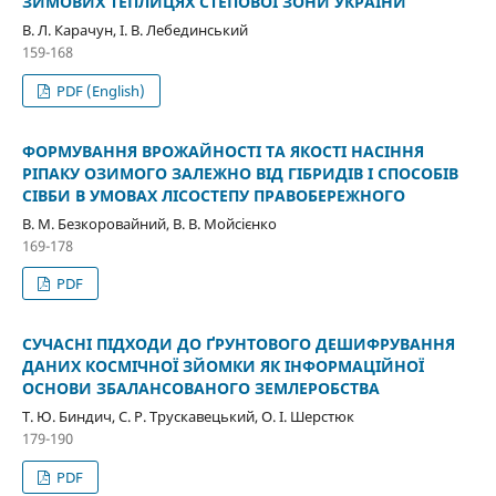
ЗИМОВИХ ТЕПЛИЦЯХ СТЕПОВОЇ ЗОНИ УКРАЇНИ
В. Л. Карачун, І. В. Лебединський
159-168
PDF (English)
ФОРМУВАННЯ ВРОЖАЙНОСТІ ТА ЯКОСТІ НАСІННЯ
РІПАКУ ОЗИМОГО ЗАЛЕЖНО ВІД ГІБРИДІВ І СПОСОБІВ
СІВБИ В УМОВАХ ЛІСОСТЕПУ ПРАВОБЕРЕЖНОГО
В. М. Безкоровайний, В. В. Мойсієнко
169-178
PDF
СУЧАСНІ ПІДХОДИ ДО ҐРУНТОВОГО ДЕШИФРУВАННЯ
ДАНИХ КОСМІЧНОЇ ЗЙОМКИ ЯК ІНФОРМАЦІЙНОЇ
ОСНОВИ ЗБАЛАНСОВАНОГО ЗЕМЛЕРОБСТВА
Т. Ю. Биндич, С. Р. Трускавецький, О. І. Шерстюк
179-190
PDF