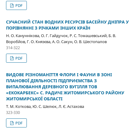
PDF
СУЧАСНИЙ СТАН ВОДНИХ РЕСУРСІВ БАСЕЙНУ ДНІПРА У
ПОРІВНЯННІ З РІЧКАМИ ІНШИХ КРАЇН
Н. О. Кануннікова, О. Г. Гайдучок, Р. С. Томашевський, Б. В.
Воробйов, Г. О. Князєва, А. О. Сакун, О. В. Шестопалов
314-322
PDF
ВИДОВЕ РІЗНОМАНІТТЯ ФЛОРИ І ФАУНИ В ЗОНІ
ПЛАНОВОЇ ДІЯЛЬНОСТІ ПІДПРИЄМСТВА З
ВИПАЛЮВАННЯ ДЕРЕВНОГО ВУГІЛЛЯ ТОВ
«ЕКОКАРБЕКС» С. РАДИЧІ ЖИТОМИРСЬКОГО РАЙОНУ
ЖИТОМИРСЬКОЇ ОБЛАСТІ
Т. М. Коткова, Ю. С. Шелюк, Л. Є. Астахова
323-330
PDF