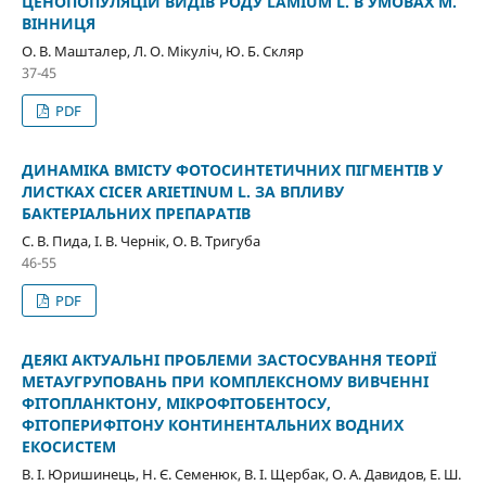
ЦЕНОПОПУЛЯЦІЙ ВИДІВ РОДУ LAMIUM L. В УМОВАХ М.
ВІННИЦЯ
О. В. Машталер, Л. О. Мікуліч, Ю. Б. Скляр
37-45
PDF
ДИНАМІКА ВМІСТУ ФОТОСИНТЕТИЧНИХ ПІГМЕНТІВ У
ЛИСТКАХ CICER ARIETINUM L. ЗА ВПЛИВУ
БАКТЕРІАЛЬНИХ ПРЕПАРАТІВ
С. В. Пида, І. В. Чернік, О. В. Тригуба
46-55
PDF
ДЕЯКІ АКТУАЛЬНІ ПРОБЛЕМИ ЗАСТОСУВАННЯ ТЕОРІЇ
МЕТАУГРУПОВАНЬ ПРИ КОМПЛЕКСНОМУ ВИВЧЕННІ
ФІТОПЛАНКТОНУ, МІКРОФІТОБЕНТОСУ,
ФІТОПЕРИФІТОНУ КОНТИНЕНТАЛЬНИХ ВОДНИХ
ЕКОСИСТЕМ
В. І. Юришинець, Н. Є. Семенюк, В. І. Щербак, О. А. Давидов, Е. Ш.